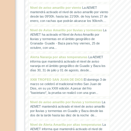
Nivel de aviso amarillo por viento
La AEMET
mantendrá activado el nivel de aviso amarillo por viento
desde las 09'00h. hasta las 21'00h. de hoy lunes 27 de
enero, con rachas que podrán alcanzar los 90km/h....
Nivel de Aviso Amarillo por lluvias y tormentas
La
AEMET ha activado el Nivel de Aviso Amarillo por
lluvias y tormentas en el ámbito geográfico de
Granada- Guadix - Baza para hoy viernes, 25 de
octubre, con una...
Alerta Naranja por altas temperaturas
La AEMET
informa que mantendrá activado el nivel de aviso
naranja en el ámbito geográfico de Guadix y Baza los
días 30, 31 de julio y 01 de agosto, desde...
XXIII TROFEO SAN JUAN DE DIOS
El domingo 3 de
marzo se celebró el tradicional trofeo San Juan de
Dios, en su ya XXIII edición. A pesar del frio
"bastetano", la prueba se realizó con una gran...
Nivel de aviso amarillo por lluvias y tormentas
La
AEMET mantendrá activado el nivel de aviso amarillo
por lluvias y tormentas en Guadix y Baza desde las
dos de la tarde hasta las diez de la noche de...
Nivel de Alerta Amarilla por altas temperaturas
La
AEMET informa que mantendrá activado el nivel de