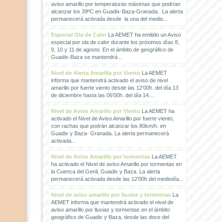
aviso amarillo por temperaturas máximas que podrían
alcanzar los 39ºC en Guadix-Baza-Granada. La alerta
permanecerá activada desde la una del medio...
Especial Ola de Calor
La AEMET ha emitido un Aviso
especial por ola de calor durante los próximos días 8,
9, 10 y 11 de agosto. En el ámbito de geográfico de
Guadix-Baza se mantendrá...
Nivel de Alerta Amarilla por Viento
La AEMET
informa que mantendrá activado el aviso de nivel
amarillo por fuerte viento desde las 12'00h. del día 13
de diciembre hasta las 06'00h. del día 14....
Nivel de Aviso Amarillo por Viento
La AEMET ha
activado el Nivel de Aviso Amarillo por fuerte viento,
con rachas que podrán alcanzar los 80km/h. en
Guadix y Baza- Granada. La alerta permanecerá
activada...
Nivel de Aviso Amarillo por tormentas
La AEMET
ha activado el Nivel de aviso Amarillo por tormentas en
la Cuenca del Genil, Guadix y Baza. La alerta
permanecerá activada desde las 12'00h del mediodía...
Nivel de aviso amarillo por lluvias y tormentas
La
AEMET informa que mantendrá activado el nivel de
aviso amarillo por lluvias y tormentas en el ámbito
geográfico de Guadix y Baza, desde las doce del