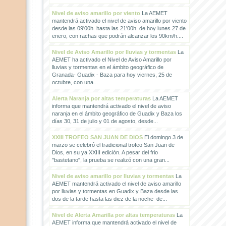
Nivel de aviso amarillo por viento
La AEMET
mantendrá activado el nivel de aviso amarillo por viento
desde las 09'00h. hasta las 21'00h. de hoy lunes 27 de
enero, con rachas que podrán alcanzar los 90km/h....
Nivel de Aviso Amarillo por lluvias y tormentas
La
AEMET ha activado el Nivel de Aviso Amarillo por
lluvias y tormentas en el ámbito geográfico de
Granada- Guadix - Baza para hoy viernes, 25 de
octubre, con una...
Alerta Naranja por altas temperaturas
La AEMET
informa que mantendrá activado el nivel de aviso
naranja en el ámbito geográfico de Guadix y Baza los
días 30, 31 de julio y 01 de agosto, desde...
XXIII TROFEO SAN JUAN DE DIOS
El domingo 3 de
marzo se celebró el tradicional trofeo San Juan de
Dios, en su ya XXIII edición. A pesar del frio
"bastetano", la prueba se realizó con una gran...
Nivel de aviso amarillo por lluvias y tormentas
La
AEMET mantendrá activado el nivel de aviso amarillo
por lluvias y tormentas en Guadix y Baza desde las
dos de la tarde hasta las diez de la noche de...
Nivel de Alerta Amarilla por altas temperaturas
La
AEMET informa que mantendrá activado el nivel de