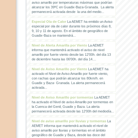
aviso amarillo por temperaturas máximas que podrían
alcanzar los 39ºC en Guadix-Baza-Granada. La alerta
permanecerá activada desde la una del medio...
Especial Ola de Calor
La AEMET ha emitido un Aviso
especial por ola de calor durante los próximos días 8,
9, 10 y 11 de agosto. En el ámbito de geográfico de
Guadix-Baza se mantendrá...
Nivel de Alerta Amarilla por Viento
La AEMET
informa que mantendrá activado el aviso de nivel
amarillo por fuerte viento desde las 12'00h. del día 13
de diciembre hasta las 06'00h. del día 14....
Nivel de Aviso Amarillo por Viento
La AEMET ha
activado el Nivel de Aviso Amarillo por fuerte viento,
con rachas que podrán alcanzar los 80km/h. en
Guadix y Baza- Granada. La alerta permanecerá
activada...
Nivel de Aviso Amarillo por tormentas
La AEMET
ha activado el Nivel de aviso Amarillo por tormentas en
la Cuenca del Genil, Guadix y Baza. La alerta
permanecerá activada desde las 12'00h del mediodía...
Nivel de aviso amarillo por lluvias y tormentas
La
AEMET informa que mantendrá activado el nivel de
aviso amarillo por lluvias y tormentas en el ámbito
geográfico de Guadix y Baza, desde las doce del