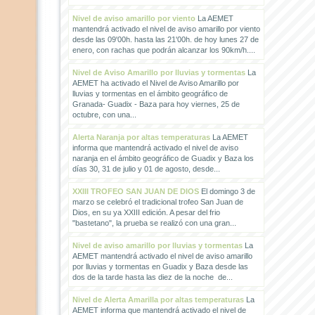
Nivel de aviso amarillo por viento
La AEMET
mantendrá activado el nivel de aviso amarillo por viento
desde las 09'00h. hasta las 21'00h. de hoy lunes 27 de
enero, con rachas que podrán alcanzar los 90km/h....
Nivel de Aviso Amarillo por lluvias y tormentas
La
AEMET ha activado el Nivel de Aviso Amarillo por
lluvias y tormentas en el ámbito geográfico de
Granada- Guadix - Baza para hoy viernes, 25 de
octubre, con una...
Alerta Naranja por altas temperaturas
La AEMET
informa que mantendrá activado el nivel de aviso
naranja en el ámbito geográfico de Guadix y Baza los
días 30, 31 de julio y 01 de agosto, desde...
XXIII TROFEO SAN JUAN DE DIOS
El domingo 3 de
marzo se celebró el tradicional trofeo San Juan de
Dios, en su ya XXIII edición. A pesar del frio
"bastetano", la prueba se realizó con una gran...
Nivel de aviso amarillo por lluvias y tormentas
La
AEMET mantendrá activado el nivel de aviso amarillo
por lluvias y tormentas en Guadix y Baza desde las
dos de la tarde hasta las diez de la noche de...
Nivel de Alerta Amarilla por altas temperaturas
La
AEMET informa que mantendrá activado el nivel de