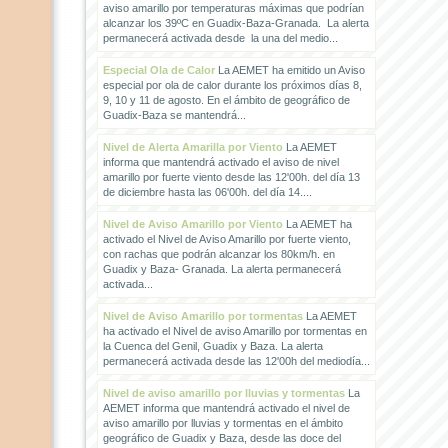
aviso amarillo por temperaturas máximas que podrían
alcanzar los 39ºC en Guadix-Baza-Granada. La alerta
permanecerá activada desde la una del medio...
Especial Ola de Calor
La AEMET ha emitido un Aviso
especial por ola de calor durante los próximos días 8,
9, 10 y 11 de agosto. En el ámbito de geográfico de
Guadix-Baza se mantendrá...
Nivel de Alerta Amarilla por Viento
La AEMET
informa que mantendrá activado el aviso de nivel
amarillo por fuerte viento desde las 12'00h. del día 13
de diciembre hasta las 06'00h. del día 14....
Nivel de Aviso Amarillo por Viento
La AEMET ha
activado el Nivel de Aviso Amarillo por fuerte viento,
con rachas que podrán alcanzar los 80km/h. en
Guadix y Baza- Granada. La alerta permanecerá
activada...
Nivel de Aviso Amarillo por tormentas
La AEMET
ha activado el Nivel de aviso Amarillo por tormentas en
la Cuenca del Genil, Guadix y Baza. La alerta
permanecerá activada desde las 12'00h del mediodía...
Nivel de aviso amarillo por lluvias y tormentas
La
AEMET informa que mantendrá activado el nivel de
aviso amarillo por lluvias y tormentas en el ámbito
geográfico de Guadix y Baza, desde las doce del