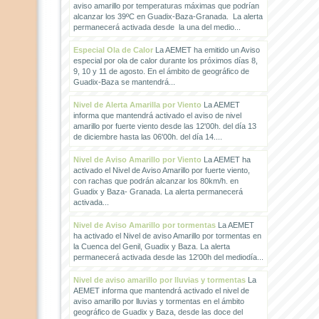
aviso amarillo por temperaturas máximas que podrían
alcanzar los 39ºC en Guadix-Baza-Granada. La alerta
permanecerá activada desde la una del medio...
Especial Ola de Calor
La AEMET ha emitido un Aviso
especial por ola de calor durante los próximos días 8,
9, 10 y 11 de agosto. En el ámbito de geográfico de
Guadix-Baza se mantendrá...
Nivel de Alerta Amarilla por Viento
La AEMET
informa que mantendrá activado el aviso de nivel
amarillo por fuerte viento desde las 12'00h. del día 13
de diciembre hasta las 06'00h. del día 14....
Nivel de Aviso Amarillo por Viento
La AEMET ha
activado el Nivel de Aviso Amarillo por fuerte viento,
con rachas que podrán alcanzar los 80km/h. en
Guadix y Baza- Granada. La alerta permanecerá
activada...
Nivel de Aviso Amarillo por tormentas
La AEMET
ha activado el Nivel de aviso Amarillo por tormentas en
la Cuenca del Genil, Guadix y Baza. La alerta
permanecerá activada desde las 12'00h del mediodía...
Nivel de aviso amarillo por lluvias y tormentas
La
AEMET informa que mantendrá activado el nivel de
aviso amarillo por lluvias y tormentas en el ámbito
geográfico de Guadix y Baza, desde las doce del