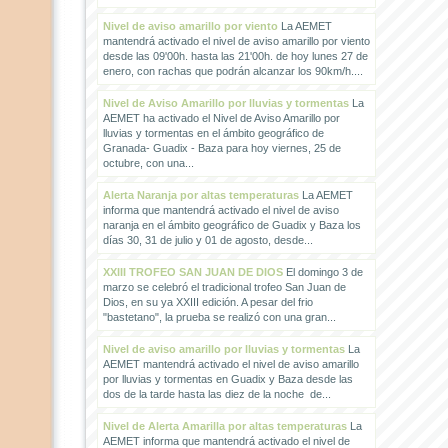
Nivel de aviso amarillo por viento
La AEMET
mantendrá activado el nivel de aviso amarillo por viento
desde las 09'00h. hasta las 21'00h. de hoy lunes 27 de
enero, con rachas que podrán alcanzar los 90km/h....
Nivel de Aviso Amarillo por lluvias y tormentas
La
AEMET ha activado el Nivel de Aviso Amarillo por
lluvias y tormentas en el ámbito geográfico de
Granada- Guadix - Baza para hoy viernes, 25 de
octubre, con una...
Alerta Naranja por altas temperaturas
La AEMET
informa que mantendrá activado el nivel de aviso
naranja en el ámbito geográfico de Guadix y Baza los
días 30, 31 de julio y 01 de agosto, desde...
XXIII TROFEO SAN JUAN DE DIOS
El domingo 3 de
marzo se celebró el tradicional trofeo San Juan de
Dios, en su ya XXIII edición. A pesar del frio
"bastetano", la prueba se realizó con una gran...
Nivel de aviso amarillo por lluvias y tormentas
La
AEMET mantendrá activado el nivel de aviso amarillo
por lluvias y tormentas en Guadix y Baza desde las
dos de la tarde hasta las diez de la noche de...
Nivel de Alerta Amarilla por altas temperaturas
La
AEMET informa que mantendrá activado el nivel de