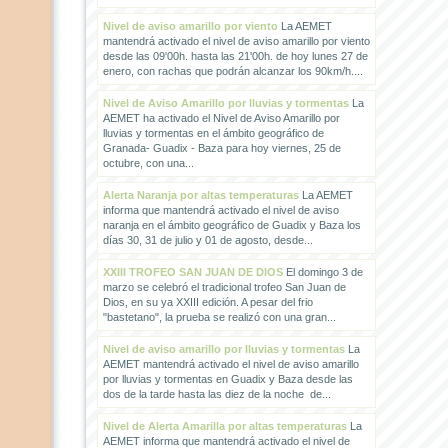
Nivel de aviso amarillo por viento
La AEMET
mantendrá activado el nivel de aviso amarillo por viento
desde las 09'00h. hasta las 21'00h. de hoy lunes 27 de
enero, con rachas que podrán alcanzar los 90km/h....
Nivel de Aviso Amarillo por lluvias y tormentas
La
AEMET ha activado el Nivel de Aviso Amarillo por
lluvias y tormentas en el ámbito geográfico de
Granada- Guadix - Baza para hoy viernes, 25 de
octubre, con una...
Alerta Naranja por altas temperaturas
La AEMET
informa que mantendrá activado el nivel de aviso
naranja en el ámbito geográfico de Guadix y Baza los
días 30, 31 de julio y 01 de agosto, desde...
XXIII TROFEO SAN JUAN DE DIOS
El domingo 3 de
marzo se celebró el tradicional trofeo San Juan de
Dios, en su ya XXIII edición. A pesar del frio
"bastetano", la prueba se realizó con una gran...
Nivel de aviso amarillo por lluvias y tormentas
La
AEMET mantendrá activado el nivel de aviso amarillo
por lluvias y tormentas en Guadix y Baza desde las
dos de la tarde hasta las diez de la noche de...
Nivel de Alerta Amarilla por altas temperaturas
La
AEMET informa que mantendrá activado el nivel de