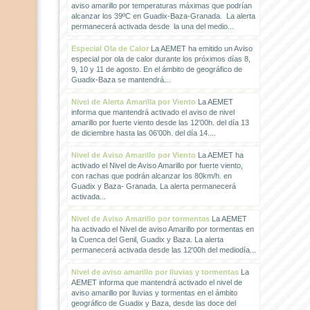
aviso amarillo por temperaturas máximas que podrían
alcanzar los 39ºC en Guadix-Baza-Granada. La alerta
permanecerá activada desde la una del medio...
Especial Ola de Calor
La AEMET ha emitido un Aviso
especial por ola de calor durante los próximos días 8,
9, 10 y 11 de agosto. En el ámbito de geográfico de
Guadix-Baza se mantendrá...
Nivel de Alerta Amarilla por Viento
La AEMET
informa que mantendrá activado el aviso de nivel
amarillo por fuerte viento desde las 12'00h. del día 13
de diciembre hasta las 06'00h. del día 14....
Nivel de Aviso Amarillo por Viento
La AEMET ha
activado el Nivel de Aviso Amarillo por fuerte viento,
con rachas que podrán alcanzar los 80km/h. en
Guadix y Baza- Granada. La alerta permanecerá
activada...
Nivel de Aviso Amarillo por tormentas
La AEMET
ha activado el Nivel de aviso Amarillo por tormentas en
la Cuenca del Genil, Guadix y Baza. La alerta
permanecerá activada desde las 12'00h del mediodía...
Nivel de aviso amarillo por lluvias y tormentas
La
AEMET informa que mantendrá activado el nivel de
aviso amarillo por lluvias y tormentas en el ámbito
geográfico de Guadix y Baza, desde las doce del