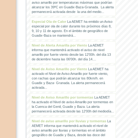
aviso amarillo por temperaturas máximas que podrían
alcanzar los 39ºC en Guadix-Baza-Granada. La alerta
permanecerá activada desde la una del medio...
Especial Ola de Calor
La AEMET ha emitido un Aviso
especial por ola de calor durante los próximos días 8,
9, 10 y 11 de agosto. En el ámbito de geográfico de
Guadix-Baza se mantendrá...
Nivel de Alerta Amarilla por Viento
La AEMET
informa que mantendrá activado el aviso de nivel
amarillo por fuerte viento desde las 12'00h. del día 13
de diciembre hasta las 06'00h. del día 14....
Nivel de Aviso Amarillo por Viento
La AEMET ha
activado el Nivel de Aviso Amarillo por fuerte viento,
con rachas que podrán alcanzar los 80km/h. en
Guadix y Baza- Granada. La alerta permanecerá
activada...
Nivel de Aviso Amarillo por tormentas
La AEMET
ha activado el Nivel de aviso Amarillo por tormentas en
la Cuenca del Genil, Guadix y Baza. La alerta
permanecerá activada desde las 12'00h del mediodía...
Nivel de aviso amarillo por lluvias y tormentas
La
AEMET informa que mantendrá activado el nivel de
aviso amarillo por lluvias y tormentas en el ámbito
geográfico de Guadix y Baza, desde las doce del