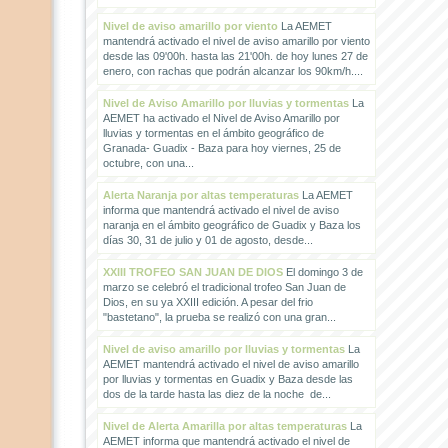
Nivel de aviso amarillo por viento
La AEMET
mantendrá activado el nivel de aviso amarillo por viento
desde las 09'00h. hasta las 21'00h. de hoy lunes 27 de
enero, con rachas que podrán alcanzar los 90km/h....
Nivel de Aviso Amarillo por lluvias y tormentas
La
AEMET ha activado el Nivel de Aviso Amarillo por
lluvias y tormentas en el ámbito geográfico de
Granada- Guadix - Baza para hoy viernes, 25 de
octubre, con una...
Alerta Naranja por altas temperaturas
La AEMET
informa que mantendrá activado el nivel de aviso
naranja en el ámbito geográfico de Guadix y Baza los
días 30, 31 de julio y 01 de agosto, desde...
XXIII TROFEO SAN JUAN DE DIOS
El domingo 3 de
marzo se celebró el tradicional trofeo San Juan de
Dios, en su ya XXIII edición. A pesar del frio
"bastetano", la prueba se realizó con una gran...
Nivel de aviso amarillo por lluvias y tormentas
La
AEMET mantendrá activado el nivel de aviso amarillo
por lluvias y tormentas en Guadix y Baza desde las
dos de la tarde hasta las diez de la noche de...
Nivel de Alerta Amarilla por altas temperaturas
La
AEMET informa que mantendrá activado el nivel de