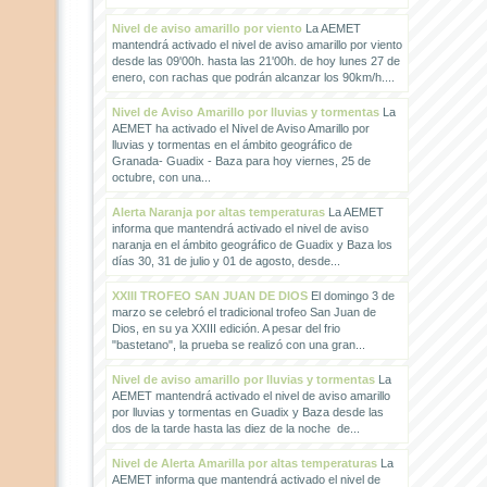
Nivel de aviso amarillo por viento
La AEMET
mantendrá activado el nivel de aviso amarillo por viento
desde las 09'00h. hasta las 21'00h. de hoy lunes 27 de
enero, con rachas que podrán alcanzar los 90km/h....
Nivel de Aviso Amarillo por lluvias y tormentas
La
AEMET ha activado el Nivel de Aviso Amarillo por
lluvias y tormentas en el ámbito geográfico de
Granada- Guadix - Baza para hoy viernes, 25 de
octubre, con una...
Alerta Naranja por altas temperaturas
La AEMET
informa que mantendrá activado el nivel de aviso
naranja en el ámbito geográfico de Guadix y Baza los
días 30, 31 de julio y 01 de agosto, desde...
XXIII TROFEO SAN JUAN DE DIOS
El domingo 3 de
marzo se celebró el tradicional trofeo San Juan de
Dios, en su ya XXIII edición. A pesar del frio
"bastetano", la prueba se realizó con una gran...
Nivel de aviso amarillo por lluvias y tormentas
La
AEMET mantendrá activado el nivel de aviso amarillo
por lluvias y tormentas en Guadix y Baza desde las
dos de la tarde hasta las diez de la noche de...
Nivel de Alerta Amarilla por altas temperaturas
La
AEMET informa que mantendrá activado el nivel de