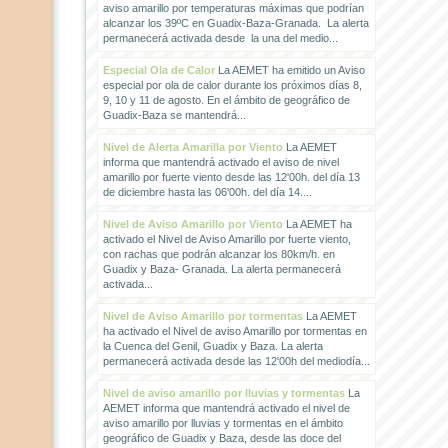
aviso amarillo por temperaturas máximas que podrían
alcanzar los 39ºC en Guadix-Baza-Granada. La alerta
permanecerá activada desde la una del medio...
Especial Ola de Calor
La AEMET ha emitido un Aviso
especial por ola de calor durante los próximos días 8,
9, 10 y 11 de agosto. En el ámbito de geográfico de
Guadix-Baza se mantendrá...
Nivel de Alerta Amarilla por Viento
La AEMET
informa que mantendrá activado el aviso de nivel
amarillo por fuerte viento desde las 12'00h. del día 13
de diciembre hasta las 06'00h. del día 14....
Nivel de Aviso Amarillo por Viento
La AEMET ha
activado el Nivel de Aviso Amarillo por fuerte viento,
con rachas que podrán alcanzar los 80km/h. en
Guadix y Baza- Granada. La alerta permanecerá
activada...
Nivel de Aviso Amarillo por tormentas
La AEMET
ha activado el Nivel de aviso Amarillo por tormentas en
la Cuenca del Genil, Guadix y Baza. La alerta
permanecerá activada desde las 12'00h del mediodía...
Nivel de aviso amarillo por lluvias y tormentas
La
AEMET informa que mantendrá activado el nivel de
aviso amarillo por lluvias y tormentas en el ámbito
geográfico de Guadix y Baza, desde las doce del