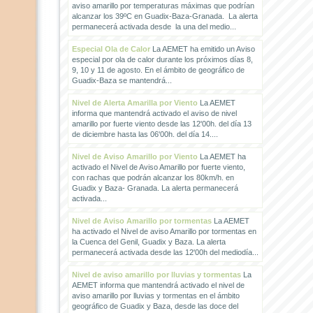
aviso amarillo por temperaturas máximas que podrían
alcanzar los 39ºC en Guadix-Baza-Granada. La alerta
permanecerá activada desde la una del medio...
Especial Ola de Calor
La AEMET ha emitido un Aviso
especial por ola de calor durante los próximos días 8,
9, 10 y 11 de agosto. En el ámbito de geográfico de
Guadix-Baza se mantendrá...
Nivel de Alerta Amarilla por Viento
La AEMET
informa que mantendrá activado el aviso de nivel
amarillo por fuerte viento desde las 12'00h. del día 13
de diciembre hasta las 06'00h. del día 14....
Nivel de Aviso Amarillo por Viento
La AEMET ha
activado el Nivel de Aviso Amarillo por fuerte viento,
con rachas que podrán alcanzar los 80km/h. en
Guadix y Baza- Granada. La alerta permanecerá
activada...
Nivel de Aviso Amarillo por tormentas
La AEMET
ha activado el Nivel de aviso Amarillo por tormentas en
la Cuenca del Genil, Guadix y Baza. La alerta
permanecerá activada desde las 12'00h del mediodía...
Nivel de aviso amarillo por lluvias y tormentas
La
AEMET informa que mantendrá activado el nivel de
aviso amarillo por lluvias y tormentas en el ámbito
geográfico de Guadix y Baza, desde las doce del