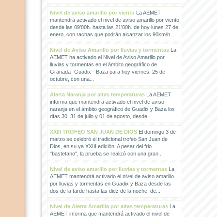
Nivel de aviso amarillo por viento
La AEMET
mantendrá activado el nivel de aviso amarillo por viento
desde las 09'00h. hasta las 21'00h. de hoy lunes 27 de
enero, con rachas que podrán alcanzar los 90km/h....
Nivel de Aviso Amarillo por lluvias y tormentas
La
AEMET ha activado el Nivel de Aviso Amarillo por
lluvias y tormentas en el ámbito geográfico de
Granada- Guadix - Baza para hoy viernes, 25 de
octubre, con una...
Alerta Naranja por altas temperaturas
La AEMET
informa que mantendrá activado el nivel de aviso
naranja en el ámbito geográfico de Guadix y Baza los
días 30, 31 de julio y 01 de agosto, desde...
XXIII TROFEO SAN JUAN DE DIOS
El domingo 3 de
marzo se celebró el tradicional trofeo San Juan de
Dios, en su ya XXIII edición. A pesar del frio
"bastetano", la prueba se realizó con una gran...
Nivel de aviso amarillo por lluvias y tormentas
La
AEMET mantendrá activado el nivel de aviso amarillo
por lluvias y tormentas en Guadix y Baza desde las
dos de la tarde hasta las diez de la noche de...
Nivel de Alerta Amarilla por altas temperaturas
La
AEMET informa que mantendrá activado el nivel de