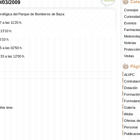
Nuevo
Cate
9/03/2009
Consejos
orológica del Parque de Bomberos de Baza:
Curiosida
 a las 11’20 h.
Eventos
Farmacias
13’10 h.
Meteorolo
6’10 h.
Noticias
 a las 02’50 h.
Protección
Visitas
3 a las 12’00 h.
Pági
ALVPC
Contratac
Dotación
Formació
Formulari
his time.
Galería
iMobe
Ofertas d
Personal
Publicaci