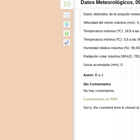
Datos Meteorológicos, 0
10
Datos obtenidos de la estación mete
Velocidad del viento máxima (m/s): 4,7
Temperatura máxima (ºC): 18,8 a las 
Temperatura mínima (ºC): 5,6 a las 0
Humedad relativa máxima (%): 90,655
Radiación solar máxima (W/m2): 783,3
Lluvia acumulada (mm): 0
Autor:
B-a-1
Sin Comentarios
No hay comentarios.
Comentarios en RSS
Sorry, the comment form is closed at t