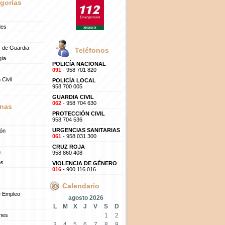
gorías
des
 de Guardia
Teléfonos
gía
POLICÍA NACIONAL
091
- 958 701 820
 Civil
POLICÍA LOCAL
958 700 005
GUARDIA CIVIL
062
- 958 704 630
nas
PROTECCIÓN CIVIL
958 704 536
URGENCIAS SANITARIAS
ión
061
- 958 031 300
CRUZ ROJA
n
958 860 408
os
VIOLENCIA DE GÉNERO
016
- 900 116 016
Calendario
e Empleo
agosto 2026
L
M
X
J
V
S
D
ones
1
2
3
4
5
6
7
8
9