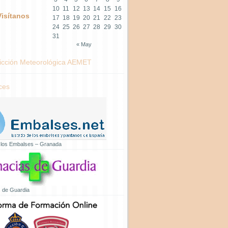
10
11
12
13
14
15
16
Visítanos
17
18
19
20
21
22
23
24
25
26
27
28
29
30
31
« May
icción Meteorológica AEMET
ces
 los Embalses – Granada
 de Guardia