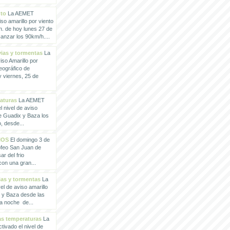
nto
La AEMET
so amarillo por viento
h. de hoy lunes 27 de
anzar los 90km/h....
vias y tormentas
La
so Amarillo por
eográfico de
 viernes, 25 de
raturas
La AEMET
 nivel de aviso
de Guadix y Baza los
, desde...
IOS
El domingo 3 de
rofeo San Juan de
ar del frio
con una gran...
vias y tormentas
La
l de aviso amarillo
x y Baza desde las
la noche de...
tas temperaturas
La
ivado el nivel de