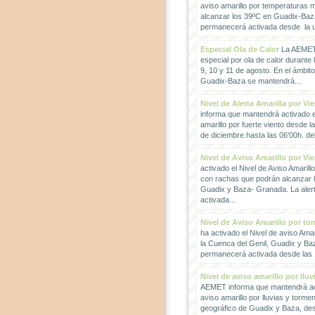
aviso amarillo por temperaturas
alcanzar los 39ºC en Guadix-Baz
permanecerá activada desde la un
Especial Ola de Calor
La AEMET 
especial por ola de calor durante 
9, 10 y 11 de agosto. En el ámbit
Guadix-Baza se mantendrá...
Nivel de Alerta Amarilla por Vi
informa que mantendrá activado el
amarillo por fuerte viento desde l
de diciembre hasta las 06'00h. del 
Nivel de Aviso Amarillo por Vi
activado el Nivel de Aviso Amarillo
con rachas que podrán alcanzar 
Guadix y Baza- Granada. La ale
activada...
Nivel de Aviso Amarillo por to
ha activado el Nivel de aviso Amar
la Cuenca del Genil, Guadix y Baz
permanecerá activada desde las 1
Nivel de aviso amarillo por llu
AEMET informa que mantendrá act
aviso amarillo por lluvias y torme
geográfico de Guadix y Baza, des