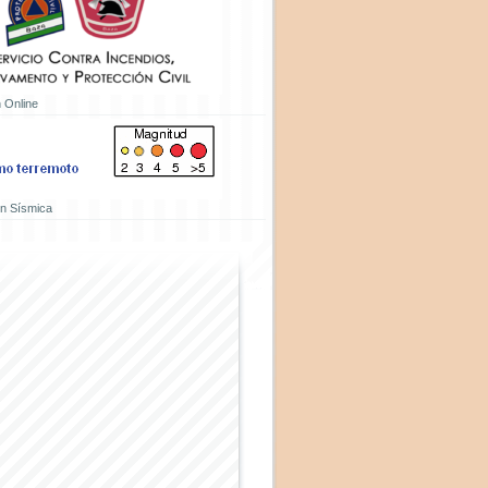
 Online
ón Sísmica