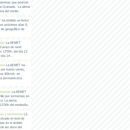
 máximas que podrían
a-Granada. La alerta
a del medio...
ha emitido un Aviso
los próximos días 8,
o de geográfico de
ento
La AEMET
 aviso de nivel
as 12'00h. del día 13
día 14....
ento
La AEMET ha
 por fuerte viento,
los 80km/h. en
rta permanecerá
rmentas
La AEMET
illo por tormentas en
a. La alerta
2'00h del mediodía...
vias y tormentas
La
ivado el nivel de
ntas en el ámbito
de las doce del