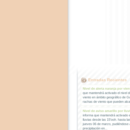
Entradas Recientes
Nivel de alerta naranja por vien
que mantendrá activado el nivel d
viento en ámbito geográfico de G
rachas de viento que pueden alcan
Nivel de aviso amarillo por lluv
informa que mantendrá activado el
lluvias desde las 15'ooh. hasta la
jueves 06 de marzo, pudiéndose
precipitación en...