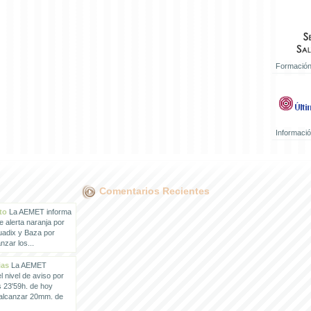
Formación
Informaci
Comentarios Recientes
to
La AEMET informa
e alerta naranja por
uadix y Baza por
zar los...
ias
La AEMET
 nivel de aviso por
s 23'59h. de hoy
 alcanzar 20mm. de