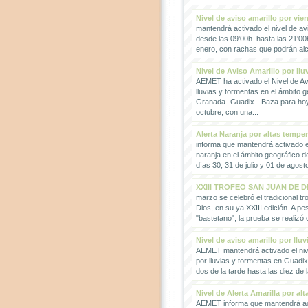
Nivel de aviso amarillo por vie
mantendrá activado el nivel de avi
desde las 09'00h. hasta las 21'00
enero, con rachas que podrán alc
Nivel de Aviso Amarillo por llu
AEMET ha activado el Nivel de Avi
lluvias y tormentas en el ámbito g
Granada- Guadix - Baza para hoy
octubre, con una...
Alerta Naranja por altas tempe
informa que mantendrá activado el
naranja en el ámbito geográfico 
días 30, 31 de julio y 01 de agosto
XXIII TROFEO SAN JUAN DE D
marzo se celebró el tradicional t
Dios, en su ya XXIII edición. A pes
"bastetano", la prueba se realizó 
Nivel de aviso amarillo por llu
AEMET mantendrá activado el nive
por lluvias y tormentas en Guadi
dos de la tarde hasta las diez de 
Nivel de Alerta Amarilla por al
AEMET informa que mantendrá act