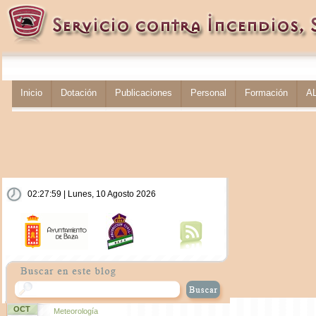
Inicio
Dotación
Publicaciones
Personal
Formación
A
02:27:59 | Lunes, 10 Agosto 2026
OCT
Meteorología