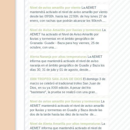
Nivel de aviso amarillo por viento
La AEMET
mantendrá activado el nivel de aviso amarillo por viento
desde las 09'00h. hasta las 21'00h. de hoy lunes 27 de
enero, con rachas que podrán alcanzar los 90km/h....
Nivel de Aviso Amarillo por lluvias y tormentas
La
AEMET ha activado el Nivel de Aviso Amarillo por
lluvias y tormentas en el ámbito geográfico de
Granada- Guadix - Baza para hoy viernes, 25 de
octubre, con una...
Alerta Naranja por altas temperaturas
La AEMET
informa que mantendrá activado el nivel de aviso
naranja en el ámbito geográfico de Guadix y Baza los
días 30, 31 de julio y 01 de agosto, desde...
XXIII TROFEO SAN JUAN DE DIOS
El domingo 3 de
marzo se celebró el tradicional trofeo San Juan de
Dios, en su ya XXIII edición. A pesar del frio
"bastetano", la prueba se realizó con una gran...
Nivel de aviso amarillo por lluvias y tormentas
La
AEMET mantendrá activado el nivel de aviso amarillo
por lluvias y tormentas en Guadix y Baza desde las
dos de la tarde hasta las diez de la noche de...
Nivel de Alerta Amarilla por altas temperaturas
La
AEMET informa que mantendrá activado el nivel de