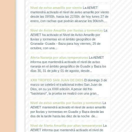
Nivel de aviso amarillo por viento
La AEMET
mantendrá activado el nivel de aviso amarillo por viento
desde las 09'00h. hasta las 21'00h. de hoy lunes 27 de
enero, con rachas que podrán alcanzar los 90km/h....
Nivel de Aviso Amarillo por lluvias y tormentas
La
AEMET ha activado el Nivel de Aviso Amarillo por
lluvias y tormentas en el ámbito geográfico de
Granada- Guadix - Baza para hoy viernes, 25 de
octubre, con una...
Alerta Naranja por altas temperaturas
La AEMET
informa que mantendrá activado el nivel de aviso
naranja en el ámbito geográfico de Guadix y Baza los
días 30, 31 de julio y 01 de agosto, desde...
XXIII TROFEO SAN JUAN DE DIOS
El domingo 3 de
marzo se celebró el tradicional trofeo San Juan de
Dios, en su ya XXIII edición. A pesar del frio
"bastetano", la prueba se realizó con una gran...
Nivel de aviso amarillo por lluvias y tormentas
La
AEMET mantendrá activado el nivel de aviso amarillo
por lluvias y tormentas en Guadix y Baza desde las
dos de la tarde hasta las diez de la noche de...
Nivel de Alerta Amarilla por altas temperaturas
La
AEMET informa que mantendrá activado el nivel de