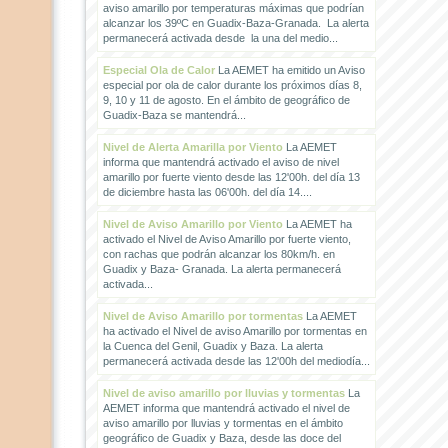
aviso amarillo por temperaturas máximas que podrían
alcanzar los 39ºC en Guadix-Baza-Granada. La alerta
permanecerá activada desde la una del medio...
Especial Ola de Calor
La AEMET ha emitido un Aviso
especial por ola de calor durante los próximos días 8,
9, 10 y 11 de agosto. En el ámbito de geográfico de
Guadix-Baza se mantendrá...
Nivel de Alerta Amarilla por Viento
La AEMET
informa que mantendrá activado el aviso de nivel
amarillo por fuerte viento desde las 12'00h. del día 13
de diciembre hasta las 06'00h. del día 14....
Nivel de Aviso Amarillo por Viento
La AEMET ha
activado el Nivel de Aviso Amarillo por fuerte viento,
con rachas que podrán alcanzar los 80km/h. en
Guadix y Baza- Granada. La alerta permanecerá
activada...
Nivel de Aviso Amarillo por tormentas
La AEMET
ha activado el Nivel de aviso Amarillo por tormentas en
la Cuenca del Genil, Guadix y Baza. La alerta
permanecerá activada desde las 12'00h del mediodía...
Nivel de aviso amarillo por lluvias y tormentas
La
AEMET informa que mantendrá activado el nivel de
aviso amarillo por lluvias y tormentas en el ámbito
geográfico de Guadix y Baza, desde las doce del