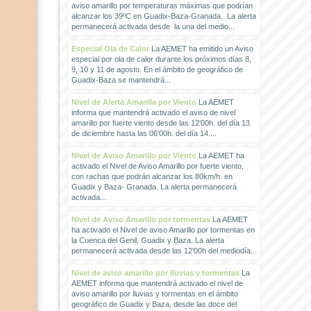
aviso amarillo por temperaturas máximas que podrían
alcanzar los 39ºC en Guadix-Baza-Granada. La alerta
permanecerá activada desde la una del medio...
Especial Ola de Calor
La AEMET ha emitido un Aviso
especial por ola de calor durante los próximos días 8,
9, 10 y 11 de agosto. En el ámbito de geográfico de
Guadix-Baza se mantendrá...
Nivel de Alerta Amarilla por Viento
La AEMET
informa que mantendrá activado el aviso de nivel
amarillo por fuerte viento desde las 12'00h. del día 13
de diciembre hasta las 06'00h. del día 14....
Nivel de Aviso Amarillo por Viento
La AEMET ha
activado el Nivel de Aviso Amarillo por fuerte viento,
con rachas que podrán alcanzar los 80km/h. en
Guadix y Baza- Granada. La alerta permanecerá
activada...
Nivel de Aviso Amarillo por tormentas
La AEMET
ha activado el Nivel de aviso Amarillo por tormentas en
la Cuenca del Genil, Guadix y Baza. La alerta
permanecerá activada desde las 12'00h del mediodía...
Nivel de aviso amarillo por lluvias y tormentas
La
AEMET informa que mantendrá activado el nivel de
aviso amarillo por lluvias y tormentas en el ámbito
geográfico de Guadix y Baza, desde las doce del