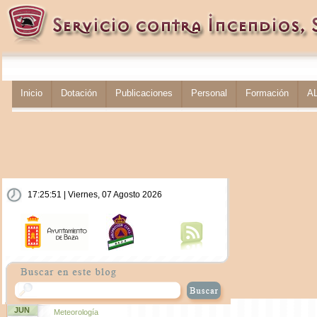
Inicio
Dotación
Publicaciones
Personal
Formación
A
17:25:51 | Viernes, 07 Agosto 2026
JUN
Meteorología