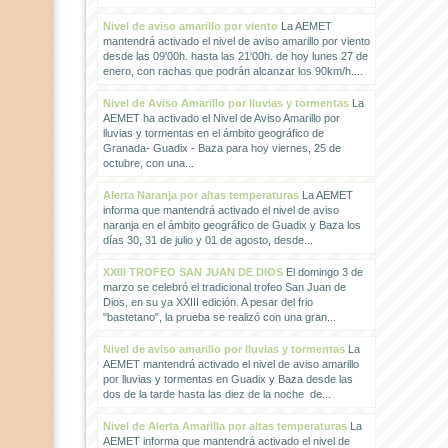
Nivel de aviso amarillo por viento
La AEMET
mantendrá activado el nivel de aviso amarillo por viento
desde las 09'00h. hasta las 21'00h. de hoy lunes 27 de
enero, con rachas que podrán alcanzar los 90km/h....
Nivel de Aviso Amarillo por lluvias y tormentas
La
AEMET ha activado el Nivel de Aviso Amarillo por
lluvias y tormentas en el ámbito geográfico de
Granada- Guadix - Baza para hoy viernes, 25 de
octubre, con una...
Alerta Naranja por altas temperaturas
La AEMET
informa que mantendrá activado el nivel de aviso
naranja en el ámbito geográfico de Guadix y Baza los
días 30, 31 de julio y 01 de agosto, desde...
XXIII TROFEO SAN JUAN DE DIOS
El domingo 3 de
marzo se celebró el tradicional trofeo San Juan de
Dios, en su ya XXIII edición. A pesar del frio
"bastetano", la prueba se realizó con una gran...
Nivel de aviso amarillo por lluvias y tormentas
La
AEMET mantendrá activado el nivel de aviso amarillo
por lluvias y tormentas en Guadix y Baza desde las
dos de la tarde hasta las diez de la noche de...
Nivel de Alerta Amarilla por altas temperaturas
La
AEMET informa que mantendrá activado el nivel de