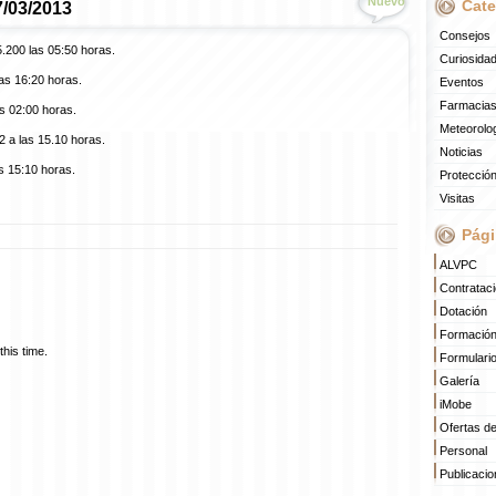
Nuevo
Cate
7/03/2013
Consejos
5.200 las 05:50 horas.
Curiosida
as 16:20 horas.
Eventos
Farmacias
s 02:00 horas.
Meteorolo
 a las 15.10 horas.
Noticias
s 15:10 horas.
Protección
Visitas
Pági
ALVPC
Contratac
Dotación
Formació
his time.
Formulari
Galería
iMobe
Ofertas d
Personal
Publicaci