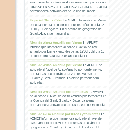
aviso amarillo por temperaturas máximas que podrían
alcanzar los 39ºC en Guadix-Baza-Granada. La alerta
permanecerá activada desde la una del medio...
Especial Ola de Calor
La AEMET ha emitido un Aviso
especial por ola de calor durante los próximos días 8,
9, 10 y 11 de agosto. En el ámbito de geográfico de
Guadix-Baza se mantendrá...
Nivel de Alerta Amarilla por Viento
La AEMET
informa que mantendrá activado el aviso de nivel
amarillo por fuerte viento desde las 12'00h. del día 13
de diciembre hasta las 06'00h. del día 14....
Nivel de Aviso Amarillo por Viento
La AEMET ha
activado el Nivel de Aviso Amarillo por fuerte viento,
con rachas que podrán alcanzar los 80km/h. en
Guadix y Baza- Granada. La alerta permanecerá
activada...
Nivel de Aviso Amarillo por tormentas
La AEMET
ha activado el Nivel de aviso Amarillo por tormentas en
la Cuenca del Genil, Guadix y Baza. La alerta
permanecerá activada desde las 12'00h del mediodía...
Nivel de aviso amarillo por lluvias y tormentas
La
AEMET informa que mantendrá activado el nivel de
aviso amarillo por lluvias y tormentas en el ámbito
geográfico de Guadix y Baza, desde las doce del