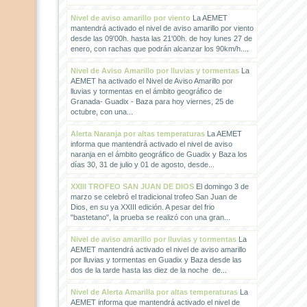
Nivel de aviso amarillo por viento
La AEMET
mantendrá activado el nivel de aviso amarillo por viento
desde las 09'00h. hasta las 21'00h. de hoy lunes 27 de
enero, con rachas que podrán alcanzar los 90km/h....
Nivel de Aviso Amarillo por lluvias y tormentas
La
AEMET ha activado el Nivel de Aviso Amarillo por
lluvias y tormentas en el ámbito geográfico de
Granada- Guadix - Baza para hoy viernes, 25 de
octubre, con una...
Alerta Naranja por altas temperaturas
La AEMET
informa que mantendrá activado el nivel de aviso
naranja en el ámbito geográfico de Guadix y Baza los
días 30, 31 de julio y 01 de agosto, desde...
XXIII TROFEO SAN JUAN DE DIOS
El domingo 3 de
marzo se celebró el tradicional trofeo San Juan de
Dios, en su ya XXIII edición. A pesar del frio
"bastetano", la prueba se realizó con una gran...
Nivel de aviso amarillo por lluvias y tormentas
La
AEMET mantendrá activado el nivel de aviso amarillo
por lluvias y tormentas en Guadix y Baza desde las
dos de la tarde hasta las diez de la noche de...
Nivel de Alerta Amarilla por altas temperaturas
La
AEMET informa que mantendrá activado el nivel de