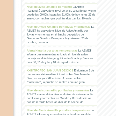
Nivel de aviso amarillo por viento
La AEMET
mantendrá activado el nivel de aviso amarillo por viento
desde las 09'00h. hasta las 21'00h. de hoy lunes 27 de
enero, con rachas que podrán alcanzar los 90km/h....
Nivel de Aviso Amarillo por lluvias y tormentas
La
AEMET ha activado el Nivel de Aviso Amarillo por
lluvias y tormentas en el ámbito geográfico de
Granada- Guadix - Baza para hoy viernes, 25 de
octubre, con una...
Alerta Naranja por altas temperaturas
La AEMET
informa que mantendrá activado el nivel de aviso
naranja en el ámbito geográfico de Guadix y Baza los
días 30, 31 de julio y 01 de agosto, desde...
XXIII TROFEO SAN JUAN DE DIOS
El domingo 3 de
marzo se celebró el tradicional trofeo San Juan de
Dios, en su ya XXIII edición. A pesar del frio
"bastetano", la prueba se realizó con una gran...
Nivel de aviso amarillo por lluvias y tormentas
La
AEMET mantendrá activado el nivel de aviso amarillo
por lluvias y tormentas en Guadix y Baza desde las
dos de la tarde hasta las diez de la noche de...
Nivel de Alerta Amarilla por altas temperaturas
La
AEMET informa que mantendrá activado el nivel de