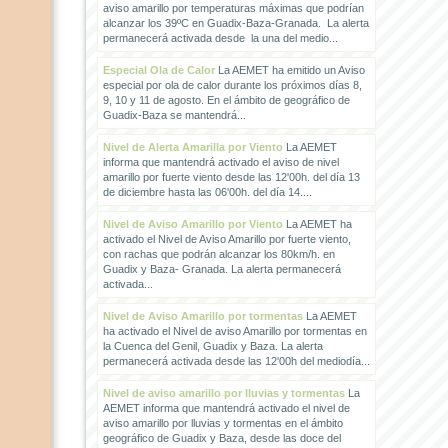
aviso amarillo por temperaturas máximas que podrían
alcanzar los 39ºC en Guadix-Baza-Granada. La alerta
permanecerá activada desde la una del medio...
Especial Ola de Calor
La AEMET ha emitido un Aviso
especial por ola de calor durante los próximos días 8,
9, 10 y 11 de agosto. En el ámbito de geográfico de
Guadix-Baza se mantendrá...
Nivel de Alerta Amarilla por Viento
La AEMET
informa que mantendrá activado el aviso de nivel
amarillo por fuerte viento desde las 12'00h. del día 13
de diciembre hasta las 06'00h. del día 14....
Nivel de Aviso Amarillo por Viento
La AEMET ha
activado el Nivel de Aviso Amarillo por fuerte viento,
con rachas que podrán alcanzar los 80km/h. en
Guadix y Baza- Granada. La alerta permanecerá
activada...
Nivel de Aviso Amarillo por tormentas
La AEMET
ha activado el Nivel de aviso Amarillo por tormentas en
la Cuenca del Genil, Guadix y Baza. La alerta
permanecerá activada desde las 12'00h del mediodía...
Nivel de aviso amarillo por lluvias y tormentas
La
AEMET informa que mantendrá activado el nivel de
aviso amarillo por lluvias y tormentas en el ámbito
geográfico de Guadix y Baza, desde las doce del