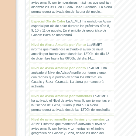
aviso amarillo por temperaturas máximas que podrían
alcanzar los 39ºC en Guadix-Baza-Granada. La alerta
permanecerá activada desde la una del medio...
Especial Ola de Calor
La AEMET ha emitido un Aviso
especial por ola de calor durante los próximos días 8,
9, 10 y 11 de agosto. En el ámbito de geográfico de
Guadix-Baza se mantendrá...
Nivel de Alerta Amarilla por Viento
La AEMET
informa que mantendrá activado el aviso de nivel
amarillo por fuerte viento desde las 12'00h. del día 13
de diciembre hasta las 06'00h. del día 14....
Nivel de Aviso Amarillo por Viento
La AEMET ha
activado el Nivel de Aviso Amarillo por fuerte viento,
con rachas que podrán alcanzar los 80km/h. en
Guadix y Baza- Granada. La alerta permanecerá
activada...
Nivel de Aviso Amarillo por tormentas
La AEMET
ha activado el Nivel de aviso Amarillo por tormentas en
la Cuenca del Genil, Guadix y Baza. La alerta
permanecerá activada desde las 12'00h del mediodía...
Nivel de aviso amarillo por lluvias y tormentas
La
AEMET informa que mantendrá activado el nivel de
aviso amarillo por lluvias y tormentas en el ámbito
geográfico de Guadix y Baza, desde las doce del