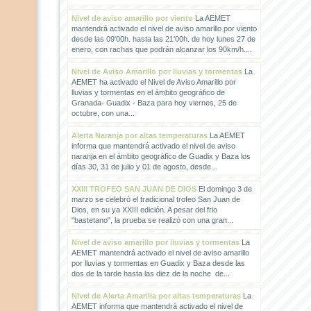
Nivel de aviso amarillo por viento
La AEMET
mantendrá activado el nivel de aviso amarillo por viento
desde las 09'00h. hasta las 21'00h. de hoy lunes 27 de
enero, con rachas que podrán alcanzar los 90km/h....
Nivel de Aviso Amarillo por lluvias y tormentas
La
AEMET ha activado el Nivel de Aviso Amarillo por
lluvias y tormentas en el ámbito geográfico de
Granada- Guadix - Baza para hoy viernes, 25 de
octubre, con una...
Alerta Naranja por altas temperaturas
La AEMET
informa que mantendrá activado el nivel de aviso
naranja en el ámbito geográfico de Guadix y Baza los
días 30, 31 de julio y 01 de agosto, desde...
XXIII TROFEO SAN JUAN DE DIOS
El domingo 3 de
marzo se celebró el tradicional trofeo San Juan de
Dios, en su ya XXIII edición. A pesar del frio
"bastetano", la prueba se realizó con una gran...
Nivel de aviso amarillo por lluvias y tormentas
La
AEMET mantendrá activado el nivel de aviso amarillo
por lluvias y tormentas en Guadix y Baza desde las
dos de la tarde hasta las diez de la noche de...
Nivel de Alerta Amarilla por altas temperaturas
La
AEMET informa que mantendrá activado el nivel de