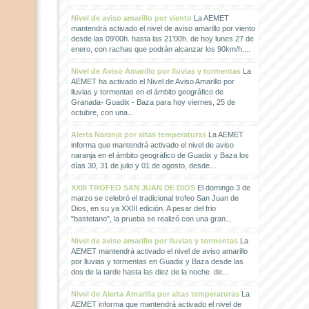
Nivel de aviso amarillo por viento
La AEMET
mantendrá activado el nivel de aviso amarillo por viento
desde las 09'00h. hasta las 21'00h. de hoy lunes 27 de
enero, con rachas que podrán alcanzar los 90km/h....
Nivel de Aviso Amarillo por lluvias y tormentas
La
AEMET ha activado el Nivel de Aviso Amarillo por
lluvias y tormentas en el ámbito geográfico de
Granada- Guadix - Baza para hoy viernes, 25 de
octubre, con una...
Alerta Naranja por altas temperaturas
La AEMET
informa que mantendrá activado el nivel de aviso
naranja en el ámbito geográfico de Guadix y Baza los
días 30, 31 de julio y 01 de agosto, desde...
XXIII TROFEO SAN JUAN DE DIOS
El domingo 3 de
marzo se celebró el tradicional trofeo San Juan de
Dios, en su ya XXIII edición. A pesar del frio
"bastetano", la prueba se realizó con una gran...
Nivel de aviso amarillo por lluvias y tormentas
La
AEMET mantendrá activado el nivel de aviso amarillo
por lluvias y tormentas en Guadix y Baza desde las
dos de la tarde hasta las diez de la noche de...
Nivel de Alerta Amarilla por altas temperaturas
La
AEMET informa que mantendrá activado el nivel de