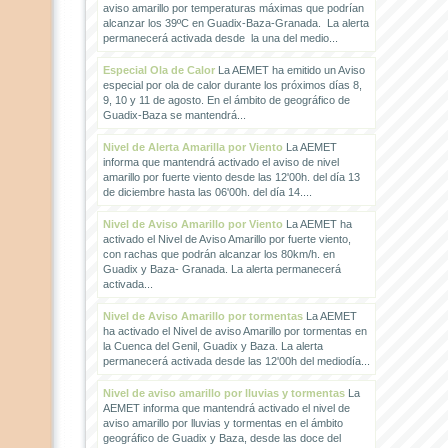
aviso amarillo por temperaturas máximas que podrían
alcanzar los 39ºC en Guadix-Baza-Granada. La alerta
permanecerá activada desde la una del medio...
Especial Ola de Calor
La AEMET ha emitido un Aviso
especial por ola de calor durante los próximos días 8,
9, 10 y 11 de agosto. En el ámbito de geográfico de
Guadix-Baza se mantendrá...
Nivel de Alerta Amarilla por Viento
La AEMET
informa que mantendrá activado el aviso de nivel
amarillo por fuerte viento desde las 12'00h. del día 13
de diciembre hasta las 06'00h. del día 14....
Nivel de Aviso Amarillo por Viento
La AEMET ha
activado el Nivel de Aviso Amarillo por fuerte viento,
con rachas que podrán alcanzar los 80km/h. en
Guadix y Baza- Granada. La alerta permanecerá
activada...
Nivel de Aviso Amarillo por tormentas
La AEMET
ha activado el Nivel de aviso Amarillo por tormentas en
la Cuenca del Genil, Guadix y Baza. La alerta
permanecerá activada desde las 12'00h del mediodía...
Nivel de aviso amarillo por lluvias y tormentas
La
AEMET informa que mantendrá activado el nivel de
aviso amarillo por lluvias y tormentas en el ámbito
geográfico de Guadix y Baza, desde las doce del