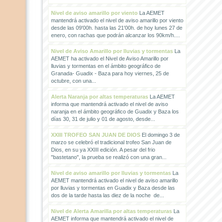
Nivel de aviso amarillo por viento
La AEMET
mantendrá activado el nivel de aviso amarillo por viento
desde las 09'00h. hasta las 21'00h. de hoy lunes 27 de
enero, con rachas que podrán alcanzar los 90km/h....
Nivel de Aviso Amarillo por lluvias y tormentas
La
AEMET ha activado el Nivel de Aviso Amarillo por
lluvias y tormentas en el ámbito geográfico de
Granada- Guadix - Baza para hoy viernes, 25 de
octubre, con una...
Alerta Naranja por altas temperaturas
La AEMET
informa que mantendrá activado el nivel de aviso
naranja en el ámbito geográfico de Guadix y Baza los
días 30, 31 de julio y 01 de agosto, desde...
XXIII TROFEO SAN JUAN DE DIOS
El domingo 3 de
marzo se celebró el tradicional trofeo San Juan de
Dios, en su ya XXIII edición. A pesar del frio
"bastetano", la prueba se realizó con una gran...
Nivel de aviso amarillo por lluvias y tormentas
La
AEMET mantendrá activado el nivel de aviso amarillo
por lluvias y tormentas en Guadix y Baza desde las
dos de la tarde hasta las diez de la noche de...
Nivel de Alerta Amarilla por altas temperaturas
La
AEMET informa que mantendrá activado el nivel de