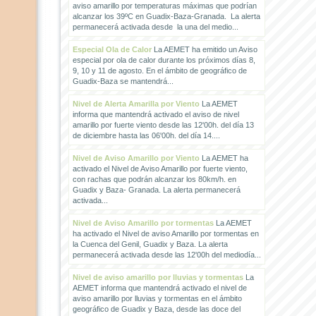
aviso amarillo por temperaturas máximas que podrían
alcanzar los 39ºC en Guadix-Baza-Granada. La alerta
permanecerá activada desde la una del medio...
Especial Ola de Calor
La AEMET ha emitido un Aviso
especial por ola de calor durante los próximos días 8,
9, 10 y 11 de agosto. En el ámbito de geográfico de
Guadix-Baza se mantendrá...
Nivel de Alerta Amarilla por Viento
La AEMET
informa que mantendrá activado el aviso de nivel
amarillo por fuerte viento desde las 12'00h. del día 13
de diciembre hasta las 06'00h. del día 14....
Nivel de Aviso Amarillo por Viento
La AEMET ha
activado el Nivel de Aviso Amarillo por fuerte viento,
con rachas que podrán alcanzar los 80km/h. en
Guadix y Baza- Granada. La alerta permanecerá
activada...
Nivel de Aviso Amarillo por tormentas
La AEMET
ha activado el Nivel de aviso Amarillo por tormentas en
la Cuenca del Genil, Guadix y Baza. La alerta
permanecerá activada desde las 12'00h del mediodía...
Nivel de aviso amarillo por lluvias y tormentas
La
AEMET informa que mantendrá activado el nivel de
aviso amarillo por lluvias y tormentas en el ámbito
geográfico de Guadix y Baza, desde las doce del