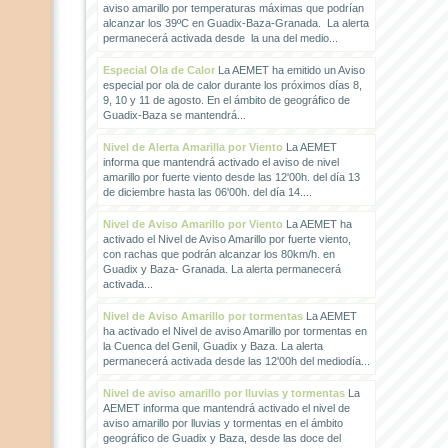
aviso amarillo por temperaturas máximas que podrían
alcanzar los 39ºC en Guadix-Baza-Granada. La alerta
permanecerá activada desde la una del medio...
Especial Ola de Calor
La AEMET ha emitido un Aviso
especial por ola de calor durante los próximos días 8,
9, 10 y 11 de agosto. En el ámbito de geográfico de
Guadix-Baza se mantendrá...
Nivel de Alerta Amarilla por Viento
La AEMET
informa que mantendrá activado el aviso de nivel
amarillo por fuerte viento desde las 12'00h. del día 13
de diciembre hasta las 06'00h. del día 14....
Nivel de Aviso Amarillo por Viento
La AEMET ha
activado el Nivel de Aviso Amarillo por fuerte viento,
con rachas que podrán alcanzar los 80km/h. en
Guadix y Baza- Granada. La alerta permanecerá
activada...
Nivel de Aviso Amarillo por tormentas
La AEMET
ha activado el Nivel de aviso Amarillo por tormentas en
la Cuenca del Genil, Guadix y Baza. La alerta
permanecerá activada desde las 12'00h del mediodía...
Nivel de aviso amarillo por lluvias y tormentas
La
AEMET informa que mantendrá activado el nivel de
aviso amarillo por lluvias y tormentas en el ámbito
geográfico de Guadix y Baza, desde las doce del