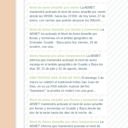
Nivel de aviso amarillo por viento
La AEMET
mantendrá activado el nivel de aviso amarillo por viento
desde las 09'00h. hasta las 21'00h. de hoy lunes 27 de
enero, con rachas que podrán alcanzar los 90km/h....
Nivel de Aviso Amarillo por lluvias y tormentas
La
AEMET ha activado el Nivel de Aviso Amarillo por
lluvias y tormentas en el ámbito geográfico de
Granada- Guadix - Baza para hoy viernes, 25 de
octubre, con una...
Alerta Naranja por altas temperaturas
La AEMET
informa que mantendrá activado el nivel de aviso
naranja en el ámbito geográfico de Guadix y Baza los
días 30, 31 de julio y 01 de agosto, desde...
XXIII TROFEO SAN JUAN DE DIOS
El domingo 3 de
marzo se celebró el tradicional trofeo San Juan de
Dios, en su ya XXIII edición. A pesar del frio
"bastetano", la prueba se realizó con una gran...
Nivel de aviso amarillo por lluvias y tormentas
La
AEMET mantendrá activado el nivel de aviso amarillo
por lluvias y tormentas en Guadix y Baza desde las
dos de la tarde hasta las diez de la noche de...
Nivel de Alerta Amarilla por altas temperaturas
La
AEMET informa que mantendrá activado el nivel de