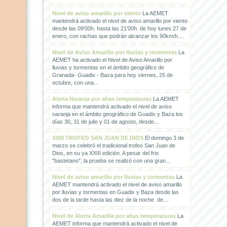
Nivel de aviso amarillo por viento
La AEMET
mantendrá activado el nivel de aviso amarillo por viento
desde las 09'00h. hasta las 21'00h. de hoy lunes 27 de
enero, con rachas que podrán alcanzar los 90km/h....
Nivel de Aviso Amarillo por lluvias y tormentas
La
AEMET ha activado el Nivel de Aviso Amarillo por
lluvias y tormentas en el ámbito geográfico de
Granada- Guadix - Baza para hoy viernes, 25 de
octubre, con una...
Alerta Naranja por altas temperaturas
La AEMET
informa que mantendrá activado el nivel de aviso
naranja en el ámbito geográfico de Guadix y Baza los
días 30, 31 de julio y 01 de agosto, desde...
XXIII TROFEO SAN JUAN DE DIOS
El domingo 3 de
marzo se celebró el tradicional trofeo San Juan de
Dios, en su ya XXIII edición. A pesar del frio
"bastetano", la prueba se realizó con una gran...
Nivel de aviso amarillo por lluvias y tormentas
La
AEMET mantendrá activado el nivel de aviso amarillo
por lluvias y tormentas en Guadix y Baza desde las
dos de la tarde hasta las diez de la noche de...
Nivel de Alerta Amarilla por altas temperaturas
La
AEMET informa que mantendrá activado el nivel de