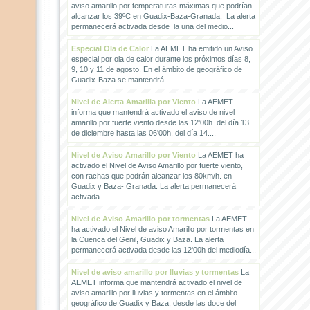
aviso amarillo por temperaturas máximas que podrían
alcanzar los 39ºC en Guadix-Baza-Granada. La alerta
permanecerá activada desde la una del medio...
Especial Ola de Calor
La AEMET ha emitido un Aviso
especial por ola de calor durante los próximos días 8,
9, 10 y 11 de agosto. En el ámbito de geográfico de
Guadix-Baza se mantendrá...
Nivel de Alerta Amarilla por Viento
La AEMET
informa que mantendrá activado el aviso de nivel
amarillo por fuerte viento desde las 12'00h. del día 13
de diciembre hasta las 06'00h. del día 14....
Nivel de Aviso Amarillo por Viento
La AEMET ha
activado el Nivel de Aviso Amarillo por fuerte viento,
con rachas que podrán alcanzar los 80km/h. en
Guadix y Baza- Granada. La alerta permanecerá
activada...
Nivel de Aviso Amarillo por tormentas
La AEMET
ha activado el Nivel de aviso Amarillo por tormentas en
la Cuenca del Genil, Guadix y Baza. La alerta
permanecerá activada desde las 12'00h del mediodía...
Nivel de aviso amarillo por lluvias y tormentas
La
AEMET informa que mantendrá activado el nivel de
aviso amarillo por lluvias y tormentas en el ámbito
geográfico de Guadix y Baza, desde las doce del