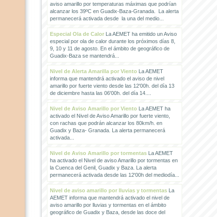
aviso amarillo por temperaturas máximas que podrían
alcanzar los 39ºC en Guadix-Baza-Granada. La alerta
permanecerá activada desde la una del medio...
Especial Ola de Calor
La AEMET ha emitido un Aviso
especial por ola de calor durante los próximos días 8,
9, 10 y 11 de agosto. En el ámbito de geográfico de
Guadix-Baza se mantendrá...
Nivel de Alerta Amarilla por Viento
La AEMET
informa que mantendrá activado el aviso de nivel
amarillo por fuerte viento desde las 12'00h. del día 13
de diciembre hasta las 06'00h. del día 14....
Nivel de Aviso Amarillo por Viento
La AEMET ha
activado el Nivel de Aviso Amarillo por fuerte viento,
con rachas que podrán alcanzar los 80km/h. en
Guadix y Baza- Granada. La alerta permanecerá
activada...
Nivel de Aviso Amarillo por tormentas
La AEMET
ha activado el Nivel de aviso Amarillo por tormentas en
la Cuenca del Genil, Guadix y Baza. La alerta
permanecerá activada desde las 12'00h del mediodía...
Nivel de aviso amarillo por lluvias y tormentas
La
AEMET informa que mantendrá activado el nivel de
aviso amarillo por lluvias y tormentas en el ámbito
geográfico de Guadix y Baza, desde las doce del