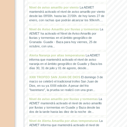
Nivel de aviso amarillo por viento
La AEMET
mantendrá activado el nivel de aviso amarillo por viento
desde las 09'00h. hasta las 21'00h. de hoy lunes 27 de
enero, con rachas que podrán alcanzar los 90km/h....
Nivel de Aviso Amarillo por lluvias y tormentas
La
AEMET ha activado el Nivel de Aviso Amarillo por
lluvias y tormentas en el ámbito geográfico de
Granada- Guadix - Baza para hoy viernes, 25 de
octubre, con una...
Alerta Naranja por altas temperaturas
La AEMET
informa que mantendrá activado el nivel de aviso
naranja en el ámbito geográfico de Guadix y Baza los
días 30, 31 de julio y 01 de agosto, desde...
XXIII TROFEO SAN JUAN DE DIOS
El domingo 3 de
marzo se celebró el tradicional trofeo San Juan de
Dios, en su ya XXIII edición. A pesar del frio
"bastetano", la prueba se realizó con una gran...
Nivel de aviso amarillo por lluvias y tormentas
La
AEMET mantendrá activado el nivel de aviso amarillo
por lluvias y tormentas en Guadix y Baza desde las
dos de la tarde hasta las diez de la noche de...
Nivel de Alerta Amarilla por altas temperaturas
La
AEMET informa que mantendrá activado el nivel de