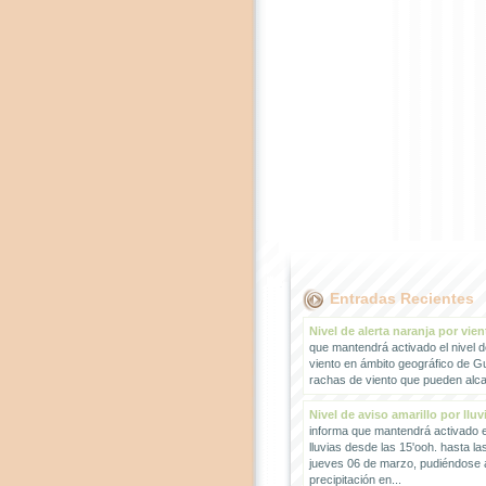
Entradas Recientes
Nivel de alerta naranja por vien
que mantendrá activado el nivel d
viento en ámbito geográfico de G
rachas de viento que pueden alcan
Nivel de aviso amarillo por lluv
informa que mantendrá activado el
lluvias desde las 15'ooh. hasta la
jueves 06 de marzo, pudiéndose
precipitación en...