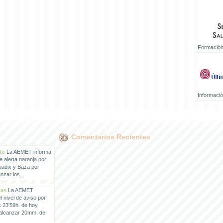
Formación
Informaci
Comentarios Recientes
to
La AEMET informa
e alerta naranja por
uadix y Baza por
zar los...
ias
La AEMET
 nivel de aviso por
s 23'59h. de hoy
 alcanzar 20mm. de