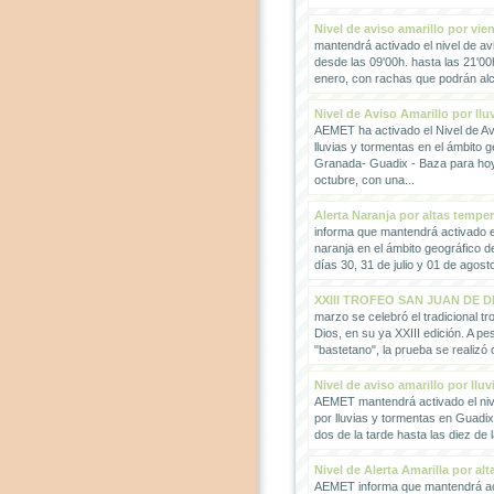
Nivel de aviso amarillo por vie
mantendrá activado el nivel de avi
desde las 09'00h. hasta las 21'00
enero, con rachas que podrán alc
Nivel de Aviso Amarillo por llu
AEMET ha activado el Nivel de Avi
lluvias y tormentas en el ámbito g
Granada- Guadix - Baza para hoy
octubre, con una...
Alerta Naranja por altas tempe
informa que mantendrá activado el
naranja en el ámbito geográfico 
días 30, 31 de julio y 01 de agosto
XXIII TROFEO SAN JUAN DE D
marzo se celebró el tradicional t
Dios, en su ya XXIII edición. A pes
"bastetano", la prueba se realizó 
Nivel de aviso amarillo por llu
AEMET mantendrá activado el nive
por lluvias y tormentas en Guadi
dos de la tarde hasta las diez de 
Nivel de Alerta Amarilla por al
AEMET informa que mantendrá act