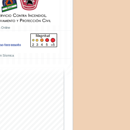
 Online
ón Sísmica