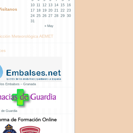
10
11
12
13
14
15
16
Visítanos
17
18
19
20
21
22
23
24
25
26
27
28
29
30
31
« May
icción Meteorológica AEMET
ces
 los Embalses – Granada
 de Guardia