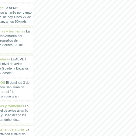
nto
La AEMET
so amarillo por viento
h. de hoy lunes 27 de
anzar los 90km/h....
vias y tormentas
La
so Amarillo por
eográfico de
 viernes, 25 de
raturas
La AEMET
 nivel de aviso
de Guadix y Baza los
, desde...
IOS
El domingo 3 de
rofeo San Juan de
ar del frio
con una gran...
vias y tormentas
La
l de aviso amarillo
x y Baza desde las
la noche de...
tas temperaturas
La
ivado el nivel de