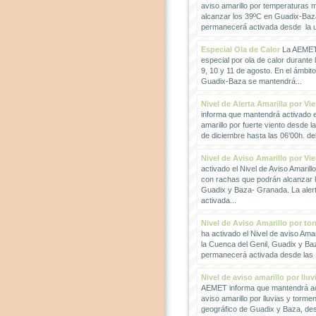
aviso amarillo por temperaturas
alcanzar los 39ºC en Guadix-Baz
permanecerá activada desde la un
Especial Ola de Calor
La AEMET 
especial por ola de calor durante 
9, 10 y 11 de agosto. En el ámbit
Guadix-Baza se mantendrá...
Nivel de Alerta Amarilla por Vi
informa que mantendrá activado el
amarillo por fuerte viento desde l
de diciembre hasta las 06'00h. del 
Nivel de Aviso Amarillo por Vi
activado el Nivel de Aviso Amarillo
con rachas que podrán alcanzar 
Guadix y Baza- Granada. La ale
activada...
Nivel de Aviso Amarillo por to
ha activado el Nivel de aviso Amar
la Cuenca del Genil, Guadix y Baz
permanecerá activada desde las 1
Nivel de aviso amarillo por llu
AEMET informa que mantendrá act
aviso amarillo por lluvias y torme
geográfico de Guadix y Baza, des