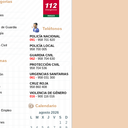
gorías
des
 de Guardia
Teléfonos
gía
POLICÍA NACIONAL
091
- 958 701 820
 Civil
POLICÍA LOCAL
958 700 005
GUARDIA CIVIL
062
- 958 704 630
nas
PROTECCIÓN CIVIL
958 704 536
URGENCIAS SANITARIAS
ión
061
- 958 031 300
CRUZ ROJA
n
958 860 408
os
VIOLENCIA DE GÉNERO
016
- 900 116 016
Calendario
e Empleo
agosto 2026
L
M
X
J
V
S
D
ones
1
2
3
4
5
6
7
8
9