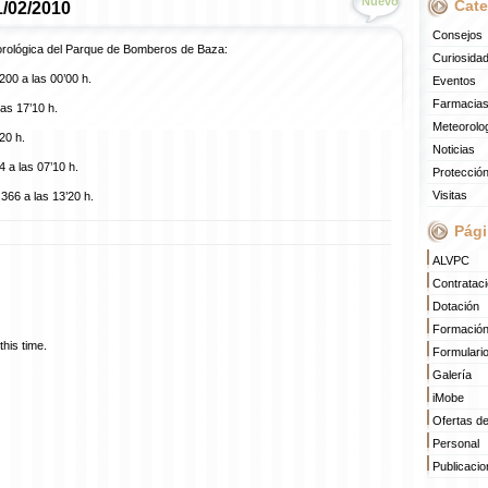
Nuevo
Cate
1/02/2010
Consejos
orológica del Parque de Bomberos de Baza:
Curiosida
200 a las 00’00 h.
Eventos
Farmacias
as 17’10 h.
Meteorolo
20 h.
Noticias
 a las 07’10 h.
Protección
Visitas
66 a las 13’20 h.
Pági
ALVPC
Contratac
Dotación
Formació
his time.
Formulari
Galería
iMobe
Ofertas d
Personal
Publicaci