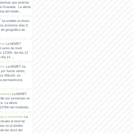
 máximas que podrían
a-Granada. La alerta
a del medio...
ha emitido un Aviso
los próximos días 8,
o de geográfico de
ento
La AEMET
 aviso de nivel
as 12'00h. del día 13
día 14....
ento
La AEMET ha
 por fuerte viento,
los 80km/h. en
rta permanecerá
rmentas
La AEMET
illo por tormentas en
a. La alerta
2'00h del mediodía...
vias y tormentas
La
ivado el nivel de
ntas en el ámbito
de las doce del