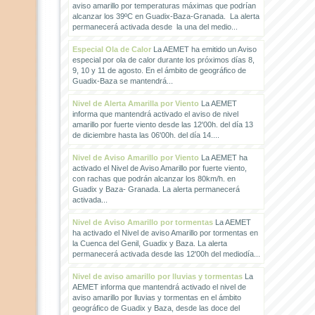
aviso amarillo por temperaturas máximas que podrían
alcanzar los 39ºC en Guadix-Baza-Granada. La alerta
permanecerá activada desde la una del medio...
Especial Ola de Calor
La AEMET ha emitido un Aviso
especial por ola de calor durante los próximos días 8,
9, 10 y 11 de agosto. En el ámbito de geográfico de
Guadix-Baza se mantendrá...
Nivel de Alerta Amarilla por Viento
La AEMET
informa que mantendrá activado el aviso de nivel
amarillo por fuerte viento desde las 12'00h. del día 13
de diciembre hasta las 06'00h. del día 14....
Nivel de Aviso Amarillo por Viento
La AEMET ha
activado el Nivel de Aviso Amarillo por fuerte viento,
con rachas que podrán alcanzar los 80km/h. en
Guadix y Baza- Granada. La alerta permanecerá
activada...
Nivel de Aviso Amarillo por tormentas
La AEMET
ha activado el Nivel de aviso Amarillo por tormentas en
la Cuenca del Genil, Guadix y Baza. La alerta
permanecerá activada desde las 12'00h del mediodía...
Nivel de aviso amarillo por lluvias y tormentas
La
AEMET informa que mantendrá activado el nivel de
aviso amarillo por lluvias y tormentas en el ámbito
geográfico de Guadix y Baza, desde las doce del