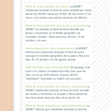
Nivel de aviso amarillo por viento
La AEMET
mantendrá activado el nivel de aviso amarillo por viento
desde las 09'00h. hasta las 21'00h. de hoy lunes 27 de
enero, con rachas que podrán alcanzar los 90km/h....
Nivel de Aviso Amarillo por lluvias y tormentas
La
AEMET ha activado el Nivel de Aviso Amarillo por
lluvias y tormentas en el ámbito geográfico de
Granada- Guadix - Baza para hoy viernes, 25 de
octubre, con una...
Alerta Naranja por altas temperaturas
La AEMET
informa que mantendrá activado el nivel de aviso
naranja en el ámbito geográfico de Guadix y Baza los
días 30, 31 de julio y 01 de agosto, desde...
XXIII TROFEO SAN JUAN DE DIOS
El domingo 3 de
marzo se celebró el tradicional trofeo San Juan de
Dios, en su ya XXIII edición. A pesar del frio
"bastetano", la prueba se realizó con una gran...
Nivel de aviso amarillo por lluvias y tormentas
La
AEMET mantendrá activado el nivel de aviso amarillo
por lluvias y tormentas en Guadix y Baza desde las
dos de la tarde hasta las diez de la noche de...
Nivel de Alerta Amarilla por altas temperaturas
La
AEMET informa que mantendrá activado el nivel de