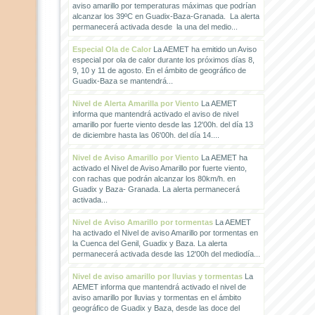
aviso amarillo por temperaturas máximas que podrían
alcanzar los 39ºC en Guadix-Baza-Granada. La alerta
permanecerá activada desde la una del medio...
Especial Ola de Calor
La AEMET ha emitido un Aviso
especial por ola de calor durante los próximos días 8,
9, 10 y 11 de agosto. En el ámbito de geográfico de
Guadix-Baza se mantendrá...
Nivel de Alerta Amarilla por Viento
La AEMET
informa que mantendrá activado el aviso de nivel
amarillo por fuerte viento desde las 12'00h. del día 13
de diciembre hasta las 06'00h. del día 14....
Nivel de Aviso Amarillo por Viento
La AEMET ha
activado el Nivel de Aviso Amarillo por fuerte viento,
con rachas que podrán alcanzar los 80km/h. en
Guadix y Baza- Granada. La alerta permanecerá
activada...
Nivel de Aviso Amarillo por tormentas
La AEMET
ha activado el Nivel de aviso Amarillo por tormentas en
la Cuenca del Genil, Guadix y Baza. La alerta
permanecerá activada desde las 12'00h del mediodía...
Nivel de aviso amarillo por lluvias y tormentas
La
AEMET informa que mantendrá activado el nivel de
aviso amarillo por lluvias y tormentas en el ámbito
geográfico de Guadix y Baza, desde las doce del