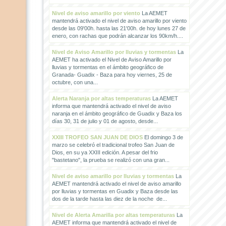
Nivel de aviso amarillo por viento
La AEMET
mantendrá activado el nivel de aviso amarillo por viento
desde las 09'00h. hasta las 21'00h. de hoy lunes 27 de
enero, con rachas que podrán alcanzar los 90km/h....
Nivel de Aviso Amarillo por lluvias y tormentas
La
AEMET ha activado el Nivel de Aviso Amarillo por
lluvias y tormentas en el ámbito geográfico de
Granada- Guadix - Baza para hoy viernes, 25 de
octubre, con una...
Alerta Naranja por altas temperaturas
La AEMET
informa que mantendrá activado el nivel de aviso
naranja en el ámbito geográfico de Guadix y Baza los
días 30, 31 de julio y 01 de agosto, desde...
XXIII TROFEO SAN JUAN DE DIOS
El domingo 3 de
marzo se celebró el tradicional trofeo San Juan de
Dios, en su ya XXIII edición. A pesar del frio
"bastetano", la prueba se realizó con una gran...
Nivel de aviso amarillo por lluvias y tormentas
La
AEMET mantendrá activado el nivel de aviso amarillo
por lluvias y tormentas en Guadix y Baza desde las
dos de la tarde hasta las diez de la noche de...
Nivel de Alerta Amarilla por altas temperaturas
La
AEMET informa que mantendrá activado el nivel de