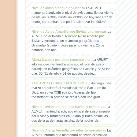
Nivel de aviso amarillo por viento
La AEMET
mantendrá activado el nivel de aviso amarillo por viento
desde las 09'00h. hasta las 21'00h. de hoy lunes 27 de
enero, con rachas que podrán alcanzar los 90km/h....
Nivel de Aviso Amarillo por lluvias y tormentas
La
AEMET ha activado el Nivel de Aviso Amarillo por
lluvias y tormentas en el ámbito geográfico de
Granada- Guadix - Baza para hoy viernes, 25 de
octubre, con una...
Alerta Naranja por altas temperaturas
La AEMET
informa que mantendrá activado el nivel de aviso
naranja en el ámbito geográfico de Guadix y Baza los
días 30, 31 de julio y 01 de agosto, desde...
XXIII TROFEO SAN JUAN DE DIOS
El domingo 3 de
marzo se celebró el tradicional trofeo San Juan de
Dios, en su ya XXIII edición. A pesar del frio
"bastetano", la prueba se realizó con una gran...
Nivel de aviso amarillo por lluvias y tormentas
La
AEMET mantendrá activado el nivel de aviso amarillo
por lluvias y tormentas en Guadix y Baza desde las
dos de la tarde hasta las diez de la noche de...
Nivel de Alerta Amarilla por altas temperaturas
La
AEMET informa que mantendrá activado el nivel de