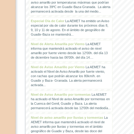
aviso amarillo por temperaturas máximas que podrían
alcanzar los 39ºC en Guadix-Baza-Granada. La alerta
permanecerá activada desde la una del medio...
Especial Ola de Calor
La AEMET ha emitido un Aviso
especial por ola de calor durante los próximos días 8,
9, 10 y 11 de agosto. En el ámbito de geográfico de
Guadix-Baza se mantendrá...
Nivel de Alerta Amarilla por Viento
La AEMET
informa que mantendrá activado el aviso de nivel
amarillo por fuerte viento desde las 12'00h. del día 13
de diciembre hasta las 06'00h. del día 14....
Nivel de Aviso Amarillo por Viento
La AEMET ha
activado el Nivel de Aviso Amarillo por fuerte viento,
con rachas que podrán alcanzar los 80km/h. en
Guadix y Baza- Granada. La alerta permanecerá
activada...
Nivel de Aviso Amarillo por tormentas
La AEMET
ha activado el Nivel de aviso Amarillo por tormentas en
la Cuenca del Genil, Guadix y Baza. La alerta
permanecerá activada desde las 12'00h del mediodía...
Nivel de aviso amarillo por lluvias y tormentas
La
AEMET informa que mantendrá activado el nivel de
aviso amarillo por lluvias y tormentas en el ámbito
geográfico de Guadix y Baza, desde las doce del