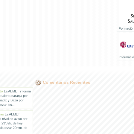
Formación
Informaci
Comentarios Recientes
to
La AEMET informa
e alerta naranja por
uadix y Baza por
zar los...
ias
La AEMET
 nivel de aviso por
s 23'59h. de hoy
 alcanzar 20mm. de