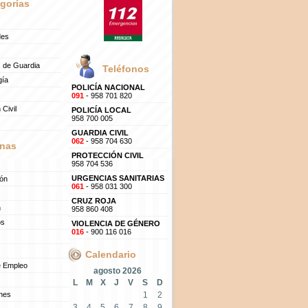
gorías
des
 de Guardia
Teléfonos
gía
POLICÍA NACIONAL
091
- 958 701 820
 Civil
POLICÍA LOCAL
958 700 005
GUARDIA CIVIL
062
- 958 704 630
nas
PROTECCIÓN CIVIL
958 704 536
URGENCIAS SANITARIAS
ión
061
- 958 031 300
CRUZ ROJA
n
958 860 408
os
VIOLENCIA DE GÉNERO
016
- 900 116 016
Calendario
e Empleo
agosto 2026
L
M
X
J
V
S
D
ones
1
2
3
4
5
6
7
8
9