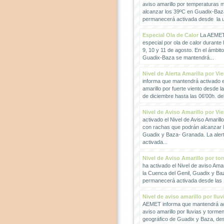
aviso amarillo por temperaturas
alcanzar los 39ºC en Guadix-Baz
permanecerá activada desde la un
Especial Ola de Calor
La AEMET 
especial por ola de calor durante 
9, 10 y 11 de agosto. En el ámbit
Guadix-Baza se mantendrá...
Nivel de Alerta Amarilla por Vi
informa que mantendrá activado el
amarillo por fuerte viento desde l
de diciembre hasta las 06'00h. del 
Nivel de Aviso Amarillo por Vi
activado el Nivel de Aviso Amarillo
con rachas que podrán alcanzar 
Guadix y Baza- Granada. La ale
activada...
Nivel de Aviso Amarillo por to
ha activado el Nivel de aviso Amar
la Cuenca del Genil, Guadix y Baz
permanecerá activada desde las 1
Nivel de aviso amarillo por llu
AEMET informa que mantendrá act
aviso amarillo por lluvias y torme
geográfico de Guadix y Baza, des