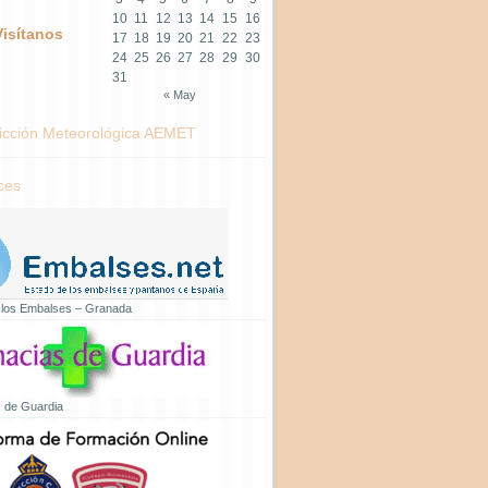
10
11
12
13
14
15
16
Visítanos
17
18
19
20
21
22
23
24
25
26
27
28
29
30
31
« May
icción Meteorológica AEMET
ces
 los Embalses – Granada
 de Guardia