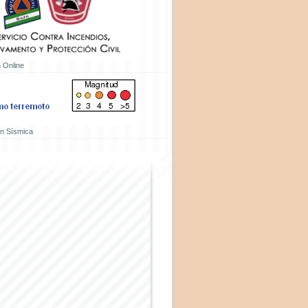
 Online
ón Sísmica