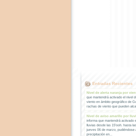
Entradas Recientes
Nivel de alerta naranja por vien
que mantendrá activado el nivel d
viento en ámbito geográfico de G
rachas de viento que pueden alcan
Nivel de aviso amarillo por lluv
informa que mantendrá activado el
lluvias desde las 15'ooh. hasta la
jueves 06 de marzo, pudiéndose
precipitación en...