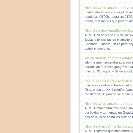
Nivel de aviso amarillo por vie
mantendrá activado el nivel de avi
desde las 09'00h. hasta las 21'00
enero, con rachas que podrán alc
Nivel de Aviso Amarillo por llu
AEMET ha activado el Nivel de Avi
lluvias y tormentas en el ámbito g
Granada- Guadix - Baza para hoy
octubre, con una...
Alerta Naranja por altas tempe
informa que mantendrá activado el
naranja en el ámbito geográfico 
días 30, 31 de julio y 01 de agosto
XXIII TROFEO SAN JUAN DE D
marzo se celebró el tradicional t
Dios, en su ya XXIII edición. A pes
"bastetano", la prueba se realizó 
Nivel de aviso amarillo por llu
AEMET mantendrá activado el nive
por lluvias y tormentas en Guadi
dos de la tarde hasta las diez de 
Nivel de Alerta Amarilla por al
AEMET informa que mantendrá act