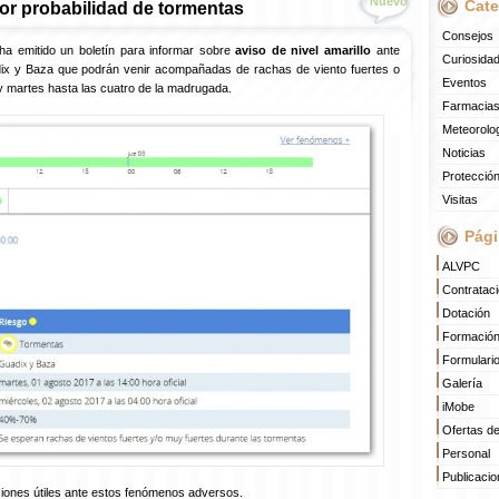
Nuevo
Cate
or probabilidad de tormentas
Consejos
ha emitido un boletín para informar sobre
aviso de nivel amarillo
ante
Curiosida
ix y Baza que podrán venir acompañadas de rachas de viento fuertes o
Eventos
y martes hasta las cuatro de la madrugada.
Farmacias
Meteorolo
Noticias
Protección
Visitas
Pági
ALVPC
Contratac
Dotación
Formació
Formulari
Galería
iMobe
Ofertas d
Personal
Publicaci
nes útiles ante estos fenómenos adversos.