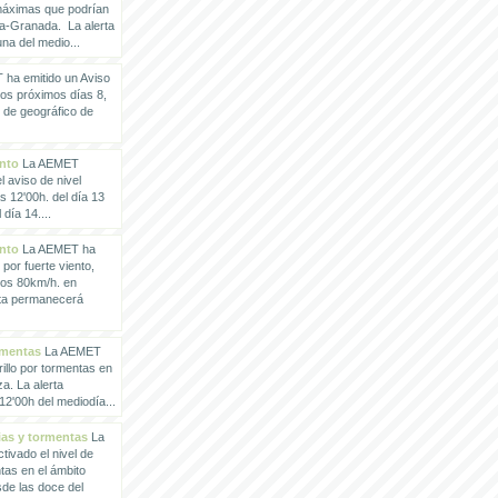
 máximas que podrían
a-Granada. La alerta
a del medio...
ha emitido un Aviso
los próximos días 8,
o de geográfico de
ento
La AEMET
 aviso de nivel
as 12'00h. del día 13
día 14....
ento
La AEMET ha
 por fuerte viento,
los 80km/h. en
rta permanecerá
rmentas
La AEMET
illo por tormentas en
a. La alerta
2'00h del mediodía...
vias y tormentas
La
ivado el nivel de
ntas en el ámbito
de las doce del