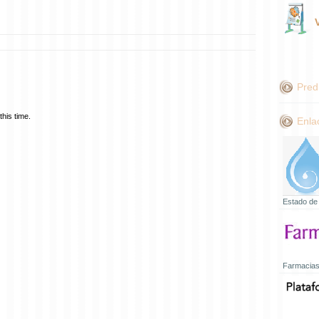
Pred
his time.
Enla
Estado de
Farmacias