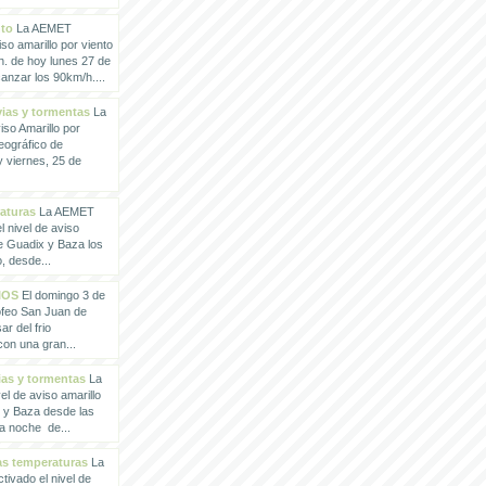
nto
La AEMET
so amarillo por viento
h. de hoy lunes 27 de
anzar los 90km/h....
vias y tormentas
La
so Amarillo por
eográfico de
 viernes, 25 de
raturas
La AEMET
 nivel de aviso
de Guadix y Baza los
, desde...
IOS
El domingo 3 de
rofeo San Juan de
ar del frio
con una gran...
vias y tormentas
La
l de aviso amarillo
x y Baza desde las
la noche de...
tas temperaturas
La
ivado el nivel de