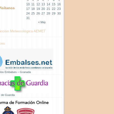
10
11
12
13
14
15
16
Visítanos
17
18
19
20
21
22
23
24
25
26
27
28
29
30
31
« May
icción Meteorológica AEMET
ces
 los Embalses – Granada
 de Guardia