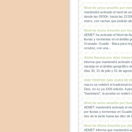
Nivel de aviso amarillo por vie
mantendrá activado el nivel de avi
desde las 09'00h. hasta las 21'00
enero, con rachas que podrán alc
Nivel de Aviso Amarillo por llu
AEMET ha activado el Nivel de Avi
lluvias y tormentas en el ámbito g
Granada- Guadix - Baza para hoy
octubre, con una...
Alerta Naranja por altas tempe
informa que mantendrá activado el
naranja en el ámbito geográfico 
días 30, 31 de julio y 01 de agosto
XXIII TROFEO SAN JUAN DE D
marzo se celebró el tradicional t
Dios, en su ya XXIII edición. A pes
"bastetano", la prueba se realizó 
Nivel de aviso amarillo por llu
AEMET mantendrá activado el nive
por lluvias y tormentas en Guadi
dos de la tarde hasta las diez de 
Nivel de Alerta Amarilla por al
AEMET informa que mantendrá act