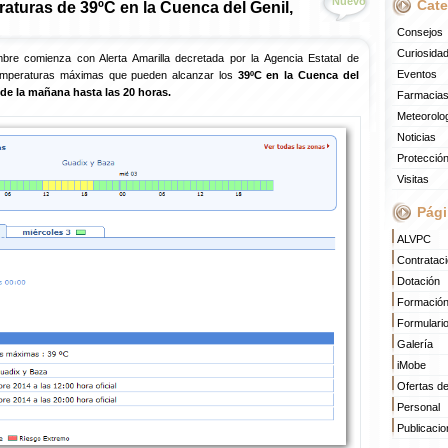
Nuevo
Cate
raturas de 39ºC en la Cuenca del Genil,
Consejos
Curiosida
bre comienza con Alerta Amarilla decretada por la Agencia Estatal de
Eventos
 temperaturas máximas que pueden alcanzar los
39ºC
en la Cuenca del
de la mañana hasta las 20 horas.
Farmacias
Meteorolo
Noticias
Protección
Visitas
Pági
ALVPC
Contratac
Dotación
Formació
Formulari
Galería
iMobe
Ofertas d
Personal
Publicaci