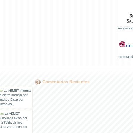
Formación
Informaci
Comentarios Recientes
to
La AEMET informa
e alerta naranja por
uadix y Baza por
zar los...
ias
La AEMET
 nivel de aviso por
s 23'59h. de hoy
 alcanzar 20mm. de