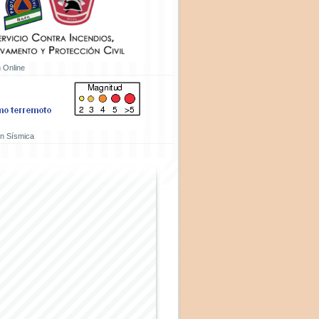
 Online
ón Sísmica