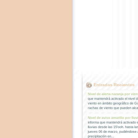
Entradas Recientes
Nivel de alerta naranja por vien
que mantendrá activado el nivel d
viento en ámbito geográfico de G
rachas de viento que pueden alcan
Nivel de aviso amarillo por lluv
informa que mantendrá activado el
lluvias desde las 15'ooh. hasta la
jueves 06 de marzo, pudiéndose
precipitación en...