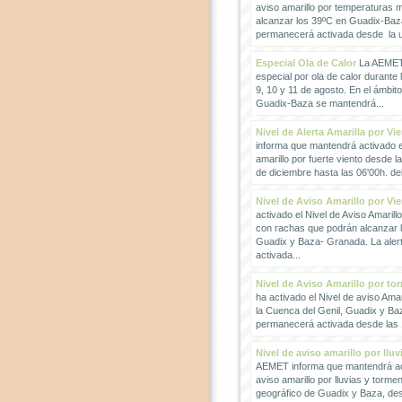
aviso amarillo por temperaturas
alcanzar los 39ºC en Guadix-Baz
permanecerá activada desde la un
Especial Ola de Calor
La AEMET 
especial por ola de calor durante 
9, 10 y 11 de agosto. En el ámbit
Guadix-Baza se mantendrá...
Nivel de Alerta Amarilla por Vi
informa que mantendrá activado el
amarillo por fuerte viento desde l
de diciembre hasta las 06'00h. del 
Nivel de Aviso Amarillo por Vi
activado el Nivel de Aviso Amarillo
con rachas que podrán alcanzar 
Guadix y Baza- Granada. La ale
activada...
Nivel de Aviso Amarillo por to
ha activado el Nivel de aviso Amar
la Cuenca del Genil, Guadix y Baz
permanecerá activada desde las 1
Nivel de aviso amarillo por llu
AEMET informa que mantendrá act
aviso amarillo por lluvias y torme
geográfico de Guadix y Baza, des