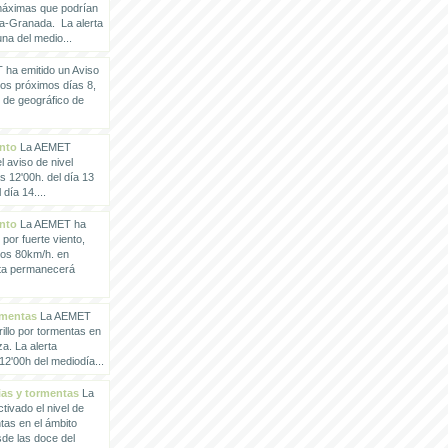
 máximas que podrían
a-Granada. La alerta
a del medio...
ha emitido un Aviso
los próximos días 8,
o de geográfico de
ento
La AEMET
 aviso de nivel
as 12'00h. del día 13
día 14....
ento
La AEMET ha
 por fuerte viento,
los 80km/h. en
rta permanecerá
rmentas
La AEMET
illo por tormentas en
a. La alerta
2'00h del mediodía...
vias y tormentas
La
ivado el nivel de
ntas en el ámbito
de las doce del