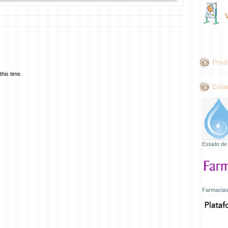
Pred
his time.
Enla
Estado de
Farmacias