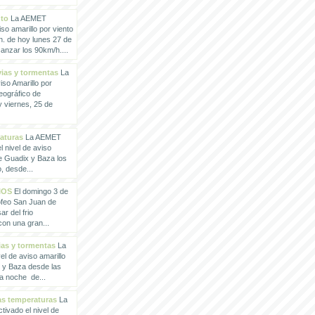
nto
La AEMET
so amarillo por viento
h. de hoy lunes 27 de
anzar los 90km/h....
vias y tormentas
La
so Amarillo por
eográfico de
 viernes, 25 de
raturas
La AEMET
 nivel de aviso
de Guadix y Baza los
, desde...
IOS
El domingo 3 de
rofeo San Juan de
ar del frio
con una gran...
vias y tormentas
La
l de aviso amarillo
x y Baza desde las
la noche de...
tas temperaturas
La
ivado el nivel de