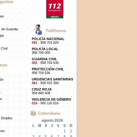
gorías
des
 de Guardia
Teléfonos
gía
POLICÍA NACIONAL
091
- 958 701 820
 Civil
POLICÍA LOCAL
958 700 005
GUARDIA CIVIL
062
- 958 704 630
nas
PROTECCIÓN CIVIL
958 704 536
URGENCIAS SANITARIAS
ión
061
- 958 031 300
CRUZ ROJA
n
958 860 408
os
VIOLENCIA DE GÉNERO
016
- 900 116 016
Calendario
e Empleo
agosto 2026
L
M
X
J
V
S
D
ones
1
2
3
4
5
6
7
8
9