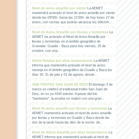
Nivel de aviso amarillo por viento
La AEMET
mantendrá activado el nivel de aviso amarillo por viento
desde las 09'00h. hasta las 21'00h. de hoy lunes 27 de
enero, con rachas que podrán alcanzar los 90km/h....
Nivel de Aviso Amarillo por lluvias y tormentas
La
AEMET ha activado el Nivel de Aviso Amarillo por
lluvias y tormentas en el ámbito geográfico de
Granada- Guadix - Baza para hoy viernes, 25 de
octubre, con una...
Alerta Naranja por altas temperaturas
La AEMET
informa que mantendrá activado el nivel de aviso
naranja en el ámbito geográfico de Guadix y Baza los
días 30, 31 de julio y 01 de agosto, desde...
XXIII TROFEO SAN JUAN DE DIOS
El domingo 3 de
marzo se celebró el tradicional trofeo San Juan de
Dios, en su ya XXIII edición. A pesar del frio
"bastetano", la prueba se realizó con una gran...
Nivel de aviso amarillo por lluvias y tormentas
La
AEMET mantendrá activado el nivel de aviso amarillo
por lluvias y tormentas en Guadix y Baza desde las
dos de la tarde hasta las diez de la noche de...
Nivel de Alerta Amarilla por altas temperaturas
La
AEMET informa que mantendrá activado el nivel de