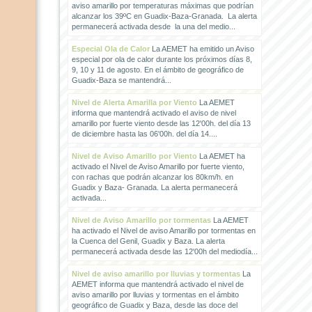
aviso amarillo por temperaturas máximas que podrían
alcanzar los 39ºC en Guadix-Baza-Granada. La alerta
permanecerá activada desde la una del medio...
Especial Ola de Calor
La AEMET ha emitido un Aviso
especial por ola de calor durante los próximos días 8,
9, 10 y 11 de agosto. En el ámbito de geográfico de
Guadix-Baza se mantendrá...
Nivel de Alerta Amarilla por Viento
La AEMET
informa que mantendrá activado el aviso de nivel
amarillo por fuerte viento desde las 12'00h. del día 13
de diciembre hasta las 06'00h. del día 14....
Nivel de Aviso Amarillo por Viento
La AEMET ha
activado el Nivel de Aviso Amarillo por fuerte viento,
con rachas que podrán alcanzar los 80km/h. en
Guadix y Baza- Granada. La alerta permanecerá
activada...
Nivel de Aviso Amarillo por tormentas
La AEMET
ha activado el Nivel de aviso Amarillo por tormentas en
la Cuenca del Genil, Guadix y Baza. La alerta
permanecerá activada desde las 12'00h del mediodía...
Nivel de aviso amarillo por lluvias y tormentas
La
AEMET informa que mantendrá activado el nivel de
aviso amarillo por lluvias y tormentas en el ámbito
geográfico de Guadix y Baza, desde las doce del