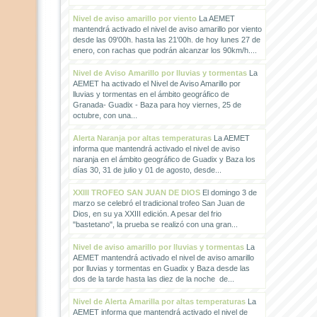
Nivel de aviso amarillo por viento
La AEMET
mantendrá activado el nivel de aviso amarillo por viento
desde las 09'00h. hasta las 21'00h. de hoy lunes 27 de
enero, con rachas que podrán alcanzar los 90km/h....
Nivel de Aviso Amarillo por lluvias y tormentas
La
AEMET ha activado el Nivel de Aviso Amarillo por
lluvias y tormentas en el ámbito geográfico de
Granada- Guadix - Baza para hoy viernes, 25 de
octubre, con una...
Alerta Naranja por altas temperaturas
La AEMET
informa que mantendrá activado el nivel de aviso
naranja en el ámbito geográfico de Guadix y Baza los
días 30, 31 de julio y 01 de agosto, desde...
XXIII TROFEO SAN JUAN DE DIOS
El domingo 3 de
marzo se celebró el tradicional trofeo San Juan de
Dios, en su ya XXIII edición. A pesar del frio
"bastetano", la prueba se realizó con una gran...
Nivel de aviso amarillo por lluvias y tormentas
La
AEMET mantendrá activado el nivel de aviso amarillo
por lluvias y tormentas en Guadix y Baza desde las
dos de la tarde hasta las diez de la noche de...
Nivel de Alerta Amarilla por altas temperaturas
La
AEMET informa que mantendrá activado el nivel de