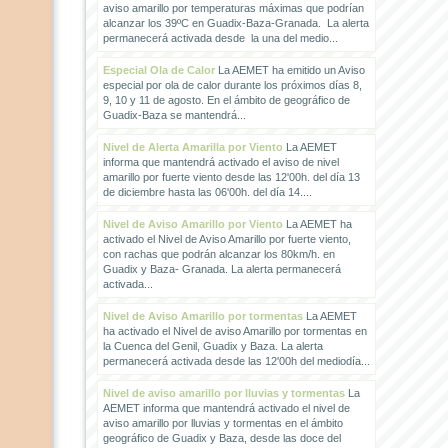
aviso amarillo por temperaturas máximas que podrían
alcanzar los 39ºC en Guadix-Baza-Granada. La alerta
permanecerá activada desde la una del medio...
Especial Ola de Calor
La AEMET ha emitido un Aviso
especial por ola de calor durante los próximos días 8,
9, 10 y 11 de agosto. En el ámbito de geográfico de
Guadix-Baza se mantendrá...
Nivel de Alerta Amarilla por Viento
La AEMET
informa que mantendrá activado el aviso de nivel
amarillo por fuerte viento desde las 12'00h. del día 13
de diciembre hasta las 06'00h. del día 14....
Nivel de Aviso Amarillo por Viento
La AEMET ha
activado el Nivel de Aviso Amarillo por fuerte viento,
con rachas que podrán alcanzar los 80km/h. en
Guadix y Baza- Granada. La alerta permanecerá
activada...
Nivel de Aviso Amarillo por tormentas
La AEMET
ha activado el Nivel de aviso Amarillo por tormentas en
la Cuenca del Genil, Guadix y Baza. La alerta
permanecerá activada desde las 12'00h del mediodía...
Nivel de aviso amarillo por lluvias y tormentas
La
AEMET informa que mantendrá activado el nivel de
aviso amarillo por lluvias y tormentas en el ámbito
geográfico de Guadix y Baza, desde las doce del