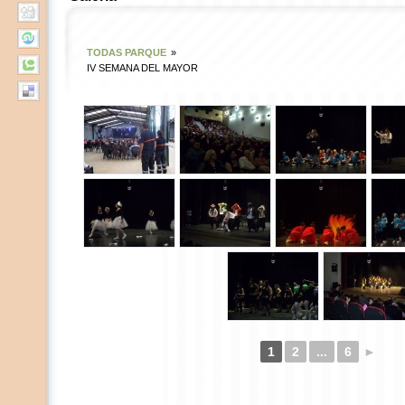
TODAS PARQUE
»
IV SEMANA DEL MAYOR
1
2
...
6
►