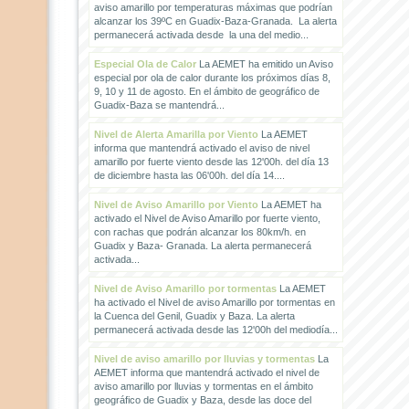
aviso amarillo por temperaturas máximas que podrían
alcanzar los 39ºC en Guadix-Baza-Granada. La alerta
permanecerá activada desde la una del medio...
Especial Ola de Calor
La AEMET ha emitido un Aviso
especial por ola de calor durante los próximos días 8,
9, 10 y 11 de agosto. En el ámbito de geográfico de
Guadix-Baza se mantendrá...
Nivel de Alerta Amarilla por Viento
La AEMET
informa que mantendrá activado el aviso de nivel
amarillo por fuerte viento desde las 12'00h. del día 13
de diciembre hasta las 06'00h. del día 14....
Nivel de Aviso Amarillo por Viento
La AEMET ha
activado el Nivel de Aviso Amarillo por fuerte viento,
con rachas que podrán alcanzar los 80km/h. en
Guadix y Baza- Granada. La alerta permanecerá
activada...
Nivel de Aviso Amarillo por tormentas
La AEMET
ha activado el Nivel de aviso Amarillo por tormentas en
la Cuenca del Genil, Guadix y Baza. La alerta
permanecerá activada desde las 12'00h del mediodía...
Nivel de aviso amarillo por lluvias y tormentas
La
AEMET informa que mantendrá activado el nivel de
aviso amarillo por lluvias y tormentas en el ámbito
geográfico de Guadix y Baza, desde las doce del