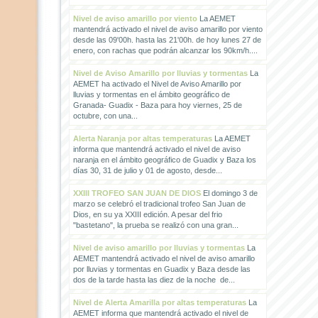
Nivel de aviso amarillo por viento
La AEMET
mantendrá activado el nivel de aviso amarillo por viento
desde las 09'00h. hasta las 21'00h. de hoy lunes 27 de
enero, con rachas que podrán alcanzar los 90km/h....
Nivel de Aviso Amarillo por lluvias y tormentas
La
AEMET ha activado el Nivel de Aviso Amarillo por
lluvias y tormentas en el ámbito geográfico de
Granada- Guadix - Baza para hoy viernes, 25 de
octubre, con una...
Alerta Naranja por altas temperaturas
La AEMET
informa que mantendrá activado el nivel de aviso
naranja en el ámbito geográfico de Guadix y Baza los
días 30, 31 de julio y 01 de agosto, desde...
XXIII TROFEO SAN JUAN DE DIOS
El domingo 3 de
marzo se celebró el tradicional trofeo San Juan de
Dios, en su ya XXIII edición. A pesar del frio
"bastetano", la prueba se realizó con una gran...
Nivel de aviso amarillo por lluvias y tormentas
La
AEMET mantendrá activado el nivel de aviso amarillo
por lluvias y tormentas en Guadix y Baza desde las
dos de la tarde hasta las diez de la noche de...
Nivel de Alerta Amarilla por altas temperaturas
La
AEMET informa que mantendrá activado el nivel de