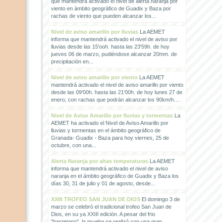
que mantendrá activado el nivel de alerta naranja por
viento en ámbito geográfico de Guadix y Baza por
rachas de viento que pueden alcanzar los...
Nivel de aviso amarillo por lluvias
La AEMET
informa que mantendrá activado el nivel de aviso por
lluvias desde las 15'ooh. hasta las 23'59h. de hoy
jueves 06 de marzo, pudiéndose alcanzar 20mm. de
precipitación en...
Nivel de aviso amarillo por viento
La AEMET
mantendrá activado el nivel de aviso amarillo por viento
desde las 09'00h. hasta las 21'00h. de hoy lunes 27 de
enero, con rachas que podrán alcanzar los 90km/h....
Nivel de Aviso Amarillo por lluvias y tormentas
La
AEMET ha activado el Nivel de Aviso Amarillo por
lluvias y tormentas en el ámbito geográfico de
Granada- Guadix - Baza para hoy viernes, 25 de
octubre, con una...
Alerta Naranja por altas temperaturas
La AEMET
informa que mantendrá activado el nivel de aviso
naranja en el ámbito geográfico de Guadix y Baza los
días 30, 31 de julio y 01 de agosto, desde...
XXIII TROFEO SAN JUAN DE DIOS
El domingo 3 de
marzo se celebró el tradicional trofeo San Juan de
Dios, en su ya XXIII edición. A pesar del frio
"bastetano", la prueba se realizó con una gran...