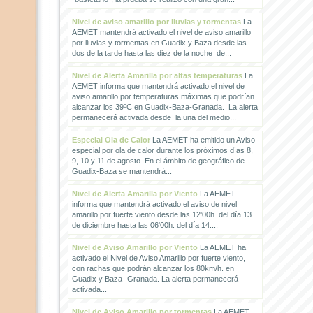
Nivel de aviso amarillo por lluvias y tormentas
La
AEMET mantendrá activado el nivel de aviso amarillo
por lluvias y tormentas en Guadix y Baza desde las
dos de la tarde hasta las diez de la noche de...
Nivel de Alerta Amarilla por altas temperaturas
La
AEMET informa que mantendrá activado el nivel de
aviso amarillo por temperaturas máximas que podrían
alcanzar los 39ºC en Guadix-Baza-Granada. La alerta
permanecerá activada desde la una del medio...
Especial Ola de Calor
La AEMET ha emitido un Aviso
especial por ola de calor durante los próximos días 8,
9, 10 y 11 de agosto. En el ámbito de geográfico de
Guadix-Baza se mantendrá...
Nivel de Alerta Amarilla por Viento
La AEMET
informa que mantendrá activado el aviso de nivel
amarillo por fuerte viento desde las 12'00h. del día 13
de diciembre hasta las 06'00h. del día 14....
Nivel de Aviso Amarillo por Viento
La AEMET ha
activado el Nivel de Aviso Amarillo por fuerte viento,
con rachas que podrán alcanzar los 80km/h. en
Guadix y Baza- Granada. La alerta permanecerá
activada...
Nivel de Aviso Amarillo por tormentas
La AEMET