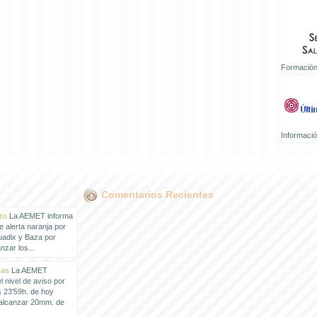
Formación
Informaci
Comentarios Recientes
to
La AEMET informa
e alerta naranja por
uadix y Baza por
zar los...
ias
La AEMET
 nivel de aviso por
s 23'59h. de hoy
 alcanzar 20mm. de