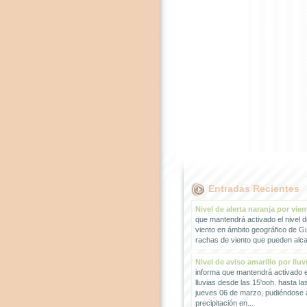
Entradas Recientes
Nivel de alerta naranja por vien
que mantendrá activado el nivel d
viento en ámbito geográfico de G
rachas de viento que pueden alcan
Nivel de aviso amarillo por lluv
informa que mantendrá activado el
lluvias desde las 15'ooh. hasta la
jueves 06 de marzo, pudiéndose
precipitación en...