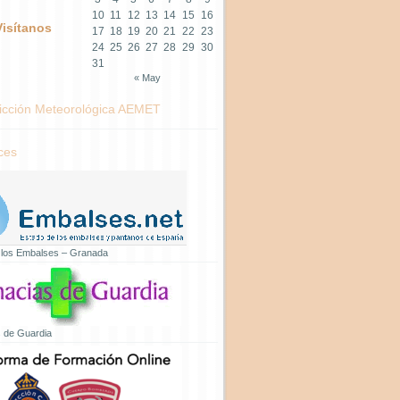
10
11
12
13
14
15
16
Visítanos
17
18
19
20
21
22
23
24
25
26
27
28
29
30
31
« May
icción Meteorológica AEMET
ces
 los Embalses – Granada
 de Guardia