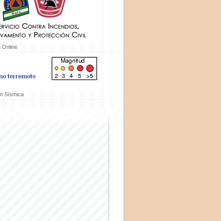
 Online
ón Sísmica