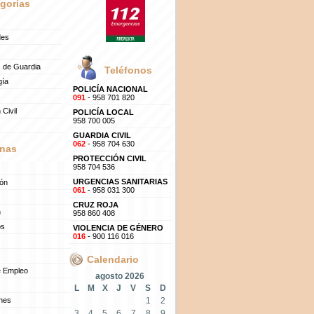
gorías
des
 de Guardia
Teléfonos
gía
POLICÍA NACIONAL
091
- 958 701 820
 Civil
POLICÍA LOCAL
958 700 005
GUARDIA CIVIL
062
- 958 704 630
nas
PROTECCIÓN CIVIL
958 704 536
URGENCIAS SANITARIAS
ión
061
- 958 031 300
CRUZ ROJA
n
958 860 408
os
VIOLENCIA DE GÉNERO
016
- 900 116 016
Calendario
e Empleo
agosto 2026
L
M
X
J
V
S
D
ones
1
2
3
4
5
6
7
8
9