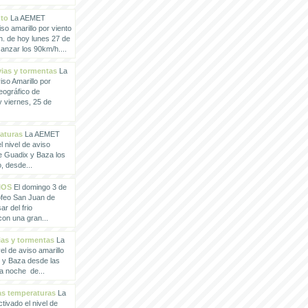
nto
La AEMET
so amarillo por viento
h. de hoy lunes 27 de
anzar los 90km/h....
vias y tormentas
La
so Amarillo por
eográfico de
 viernes, 25 de
raturas
La AEMET
 nivel de aviso
de Guadix y Baza los
, desde...
IOS
El domingo 3 de
rofeo San Juan de
ar del frio
con una gran...
vias y tormentas
La
l de aviso amarillo
x y Baza desde las
la noche de...
tas temperaturas
La
ivado el nivel de