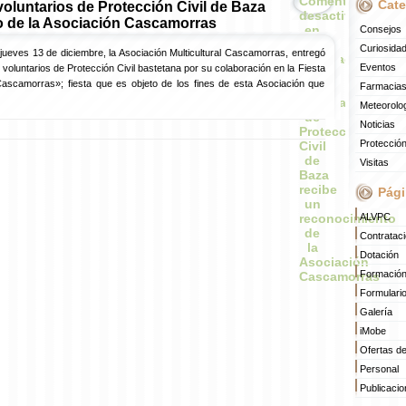
Comentarios
Cate
oluntarios de Protección Civil de Baza
desactivados
o de la Asociación Cascamorras
en
Consejos
La
Curiosida
jueves 13 de diciembre, la Asociación Multicultural Cascamorras, entregó
Agrupación
Eventos
voluntarios de Protección Civil bastetana por su colaboración en la Fiesta
Local
«Cascamorras»; fiesta que es objeto de los fines de esta Asociación que
de
Farmacias
voluntarios
Meteorolo
de
Noticias
Protección
Protección
Civil
de
Visitas
Baza
recibe
Pági
un
reconocimiento
ALVPC
de
Contratac
la
Dotación
Asociación
Formació
Cascamorras
Formulari
Galería
iMobe
Ofertas d
Personal
Publicaci