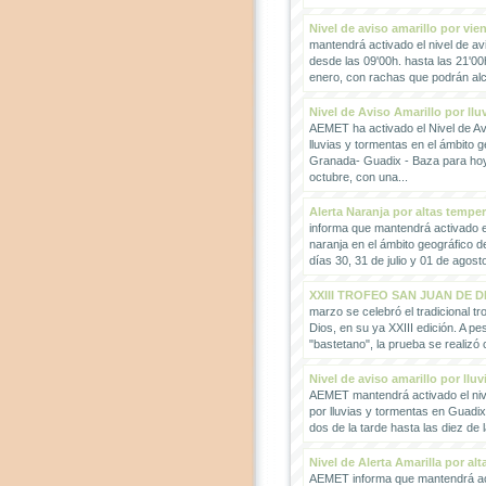
Nivel de aviso amarillo por vie
mantendrá activado el nivel de avi
desde las 09'00h. hasta las 21'00
enero, con rachas que podrán alc
Nivel de Aviso Amarillo por llu
AEMET ha activado el Nivel de Avi
lluvias y tormentas en el ámbito g
Granada- Guadix - Baza para hoy
octubre, con una...
Alerta Naranja por altas tempe
informa que mantendrá activado el
naranja en el ámbito geográfico 
días 30, 31 de julio y 01 de agosto
XXIII TROFEO SAN JUAN DE D
marzo se celebró el tradicional t
Dios, en su ya XXIII edición. A pes
"bastetano", la prueba se realizó 
Nivel de aviso amarillo por llu
AEMET mantendrá activado el nive
por lluvias y tormentas en Guadi
dos de la tarde hasta las diez de 
Nivel de Alerta Amarilla por al
AEMET informa que mantendrá act