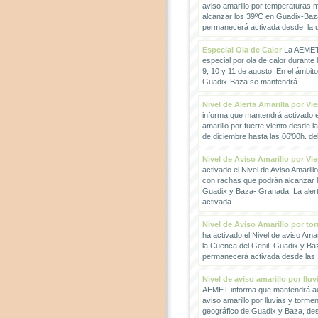
aviso amarillo por temperaturas
alcanzar los 39ºC en Guadix-Baz
permanecerá activada desde la un
Especial Ola de Calor
La AEMET 
especial por ola de calor durante 
9, 10 y 11 de agosto. En el ámbit
Guadix-Baza se mantendrá...
Nivel de Alerta Amarilla por Vi
informa que mantendrá activado el
amarillo por fuerte viento desde l
de diciembre hasta las 06'00h. del 
Nivel de Aviso Amarillo por Vi
activado el Nivel de Aviso Amarillo
con rachas que podrán alcanzar 
Guadix y Baza- Granada. La ale
activada...
Nivel de Aviso Amarillo por to
ha activado el Nivel de aviso Amar
la Cuenca del Genil, Guadix y Baz
permanecerá activada desde las 1
Nivel de aviso amarillo por llu
AEMET informa que mantendrá act
aviso amarillo por lluvias y torme
geográfico de Guadix y Baza, des