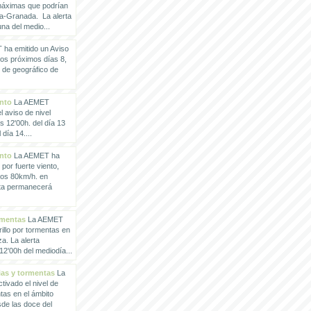
 máximas que podrían
a-Granada. La alerta
a del medio...
ha emitido un Aviso
los próximos días 8,
o de geográfico de
ento
La AEMET
 aviso de nivel
as 12'00h. del día 13
día 14....
ento
La AEMET ha
 por fuerte viento,
los 80km/h. en
rta permanecerá
rmentas
La AEMET
illo por tormentas en
a. La alerta
2'00h del mediodía...
vias y tormentas
La
ivado el nivel de
ntas en el ámbito
de las doce del